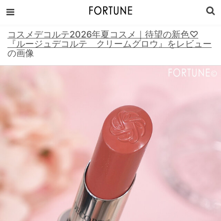
コスメデコルテ2026年夏コスメ｜待望の新色♡
『ルージュデコルテ クリームグロウ』をレビュー
の画像