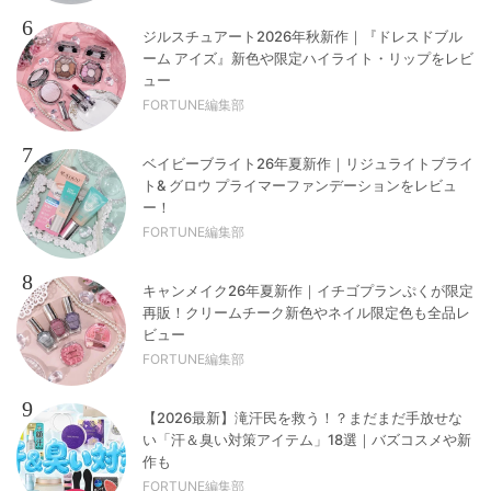
6
ジルスチュアート2026年秋新作｜『ドレスドブル
ーム アイズ』新色や限定ハイライト・リップをレビ
ュー
FORTUNE編集部
7
ベイビーブライト26年夏新作｜リジュライトブライ
ト& グロウ プライマーファンデーションをレビュ
ー！
FORTUNE編集部
8
キャンメイク26年夏新作｜イチゴプランぷくが限定
再販！クリームチーク新色やネイル限定色も全品レ
ビュー
FORTUNE編集部
9
【2026最新】滝汗民を救う！？まだまだ手放せな
い「汗＆臭い対策アイテム」18選｜バズコスメや新
作も
FORTUNE編集部