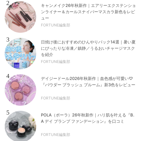
2
キャンメイク26年秋新作｜エアリーエクステンショ
ンライナー＆カールスナイパーマスカラ新色をレビ
ュー
FORTUNE編集部
3
日焼け後におすすめのひんやりパック14選｜暑い夏
にぴったりな冷凍／鎮静／うるおいチャージマスク
を紹介
FORTUNE編集部
4
デイジードール2026年秋新作｜血色感が可愛い♡
『パウダー ブラッシュ ブルーム』新3色をレビュー
FORTUNE編集部
5
POLA（ポーラ）26年秋新作｜ハリ肌を叶える『B.
A デイ プランプ ファンデーション』を口コミ
FORTUNE編集部