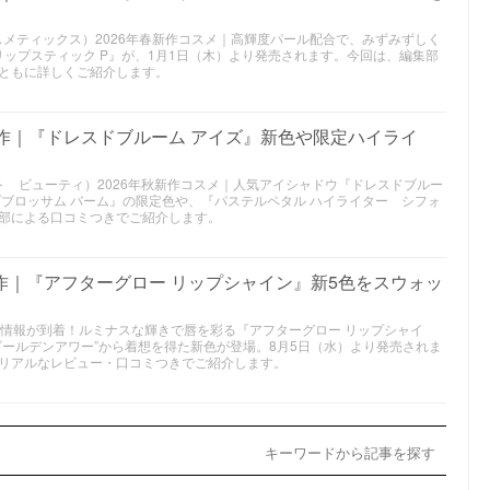
 スイ コスメティックス）2026年春新作コスメ｜高輝度パール配合で、みずみずしく
リップスティック P』が、1月1日（木）より発売されます。今回は、編集部
ともに詳しくご紹介します。
新作｜『ドレスドブルーム アイズ』新色や限定ハイライ
スチュアート ビューティ）2026年秋新作コスメ｜人気アイシャドウ『ドレスドブルー
プブロッサム バーム』の限定色や、『パステルペタル ハイライター シフォ
部による口コミつきでご紹介します。
新作｜『アフターグロー リップシャイン』新5色をスウォッ
スメ情報が到着！ルミナスな輝きで唇を彩る『アフターグロー リップシャイ
ゴールデンアワー”から着想を得た新色が登場。8月5日（水）より発売されま
リアルなレビュー・口コミつきでご紹介します。
キーワードから記事を探す