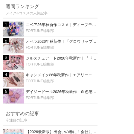
週間ランキング
メイク&コスメの人気記事
1
ニベア26年秋新作コスメ｜ディープモイスチャーリップの美容液タイプや2in1ボディクリームスクラブも
FORTUNE編集部
2
オペラ2026年秋新作｜『グロウリップティント』の新色・限定色はローズジャムカラー♡全4色をレビュー
FORTUNE編集部
3
ジルスチュアート2026年秋新作｜『ドレスドブルーム アイズ』新色や限定ハイライト・リップをレビュー
FORTUNE編集部
4
キャンメイク26年秋新作｜エアリーエクステンションライナー＆カールスナイパーマスカラ新色をレビュー
FORTUNE編集部
5
デイジードール2026年秋新作｜血色感が可愛い♡『パウダー ブラッシュ ブルーム』新3色をレビュー
FORTUNE編集部
おすすめの記事
今注目の記事
【2026最新版】出会いの春に！会社にもおすすめの好印象な香水14選♡ビジネスの場での香水マナーも