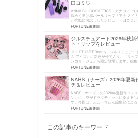
口コミ♡
ANNA SUI COSMETICS（アナ
煌めく透け感パールリップ『アナ スイ 
が実際にお試ししたレビュー・口コミと
FORTUNE編集部
ジルスチュアート2026年秋
ト・リップをレビュー
JILL STUART Beauty（ジル
ム アイズ』に新色が仲間入り。『リッ
ンコサージュ』も限定登場します。編集
FORTUNE編集部
NARS（ナーズ）2026年夏
チ＆レビュー
NARS（ナーズ）の2026年夏新作コ
ン』に、空がドラマティックに染まる“
す。今回は、ふぉーちゅん編集部による
FORTUNE編集部
この記事のキーワード