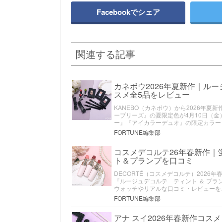
Facebookでシェア
関連する記事
カネボウ2026年夏新作｜ル
スメ全5品をレビュー
KANEBO（カネボウ）から2026年
ーブリーズ』の夏限定色が4月10日（
ー』『アイカラーデュオ』の限定カラー
FORTUNE編集部
コスメデコルテ26年春新作｜
ト＆プランプを口コミ
DECORTÉ（コスメデコルテ）202
『ルージュデコルテ ティント ＆ プラ
ウォッチやリアルな口コミ・レビューを
FORTUNE編集部
アナ スイ2026年春新作コス