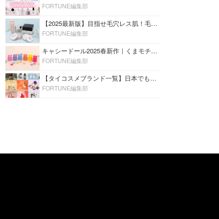
FORTUNE編集部
【2025最新版】目指せ毛穴レス肌！毛穴を埋めて隠す「おすすめ部分用下地＆プライマー」ランキング♡
FORTUNE編集部
キャシードール2025春新作｜くまモチーフのミニリップ「シャイニーベア リップモイスト」をレビュー♡
FORTUNE編集部
【タイコスメブランド一覧】日本でも人気沸騰中の“タイコスメ”ブランド20選！
FORTUNE編集部