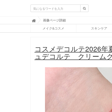
ふ
画像ページ詳細

ぉ
メイク&コスメ
スキンケア
ー
ち
ゅ
ん
コスメデコルテ2026
(
F
ュデコルテ クリーム
O
R
T
U
N
E
)