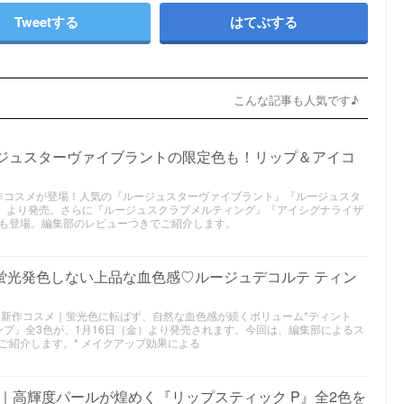
Tweetする
はてぶする
こんな記事も人気です♪
ージュスターヴァイブラントの限定色も！リップ＆アイコ
夏新作コスメが登場！人気の『ルージュスターヴァイブラント』『ルージュスタ
金）より発売。さらに『ルージュスクラブメルティング』『アイシグナライザ
も登場。編集部のレビューつきでご紹介します。
蛍光発色しない上品な血色感♡ルージュデコルテ ティン
6年春新作コスメ｜蛍光色に転ばず、自然な血色感が続くボリューム*ティント
ンプ』全3色が、1月16日（金）より発売されます。今回は、編集部によるス
ご紹介します。* メイクアップ効果による
メ｜高輝度パールが煌めく『リップスティック P』全2色を