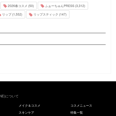
2026春コスメ (50)
ふぉーちゅんPRESS (3,312)
リップ (1,552)
リップスティック (147)
NE)について
メイク＆コスメ
コスメニュース
スキンケア
特集一覧