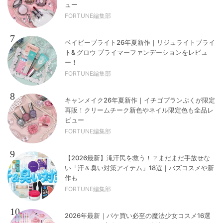
ュー
FORTUNE編集部
7
ベイビーブライト26年夏新作｜リジュライトブライ
ト& グロウ プライマーファンデーションをレビュ
ー！
FORTUNE編集部
8
キャンメイク26年夏新作｜イチゴプランぷくが限定
再販！クリームチーク新色やネイル限定色も全品レ
ビュー
FORTUNE編集部
9
【2026最新】滝汗民を救う！？まだまだ手放せな
い「汗＆臭い対策アイテム」18選｜バズコスメや新
作も
FORTUNE編集部
10
2026年最新｜パケ買い必至の魔法少女コスメ16選