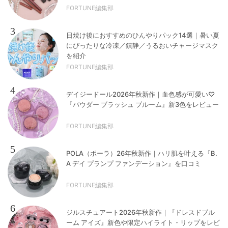
FORTUNE編集部
3
日焼け後におすすめのひんやりパック14選｜暑い夏
にぴったりな冷凍／鎮静／うるおいチャージマスク
を紹介
FORTUNE編集部
4
デイジードール2026年秋新作｜血色感が可愛い♡
『パウダー ブラッシュ ブルーム』新3色をレビュー
FORTUNE編集部
5
POLA（ポーラ）26年秋新作｜ハリ肌を叶える『B.
A デイ プランプ ファンデーション』を口コミ
FORTUNE編集部
6
ジルスチュアート2026年秋新作｜『ドレスドブル
ーム アイズ』新色や限定ハイライト・リップをレビ