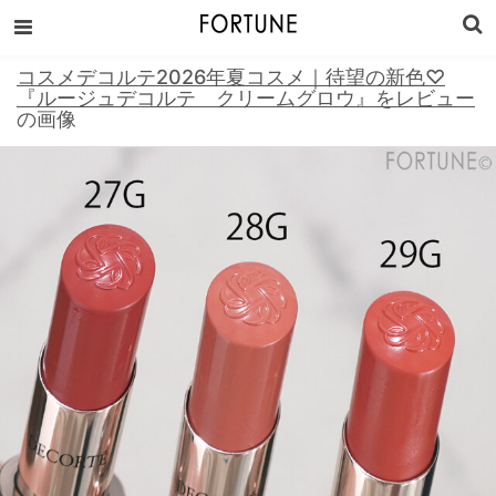
コスメデコルテ2026年夏コスメ｜待望の新色♡
『ルージュデコルテ クリームグロウ』をレビュー
の画像