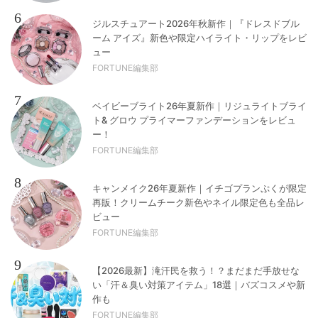
6
ジルスチュアート2026年秋新作｜『ドレスドブル
ーム アイズ』新色や限定ハイライト・リップをレビ
ュー
FORTUNE編集部
7
ベイビーブライト26年夏新作｜リジュライトブライ
ト& グロウ プライマーファンデーションをレビュ
ー！
FORTUNE編集部
8
キャンメイク26年夏新作｜イチゴプランぷくが限定
再販！クリームチーク新色やネイル限定色も全品レ
ビュー
FORTUNE編集部
9
【2026最新】滝汗民を救う！？まだまだ手放せな
い「汗＆臭い対策アイテム」18選｜バズコスメや新
作も
FORTUNE編集部