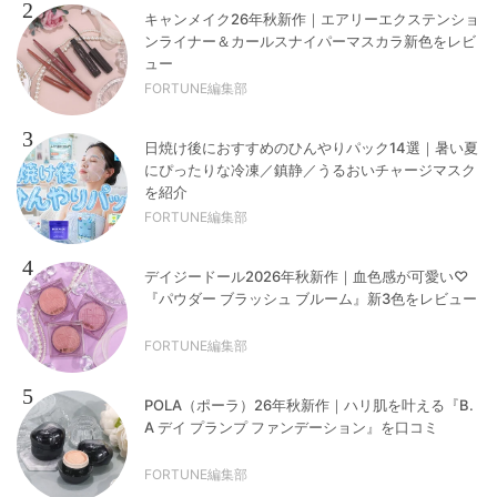
2
キャンメイク26年秋新作｜エアリーエクステンショ
ンライナー＆カールスナイパーマスカラ新色をレビ
ュー
FORTUNE編集部
3
日焼け後におすすめのひんやりパック14選｜暑い夏
にぴったりな冷凍／鎮静／うるおいチャージマスク
を紹介
FORTUNE編集部
4
デイジードール2026年秋新作｜血色感が可愛い♡
『パウダー ブラッシュ ブルーム』新3色をレビュー
FORTUNE編集部
5
POLA（ポーラ）26年秋新作｜ハリ肌を叶える『B.
A デイ プランプ ファンデーション』を口コミ
FORTUNE編集部