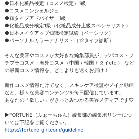
●日本化粧品検定（コスメ検定）1級
●コスメコンシェルジュ
●顔タイプアドバイザー1級
●化粧品成分検定1級（化粧品成分上級スペシャリスト）
●日本メイクアップ知識検定試験（ベーシック）
●パーソナルカラーアナリスト（12タイプ診断）
そんな美容やコスメが大好きな編集部員が、デパコス・プ
チプラコスメ・海外コスメ（中国 / 韓国 / タイetc.） など
の最新コスメ情報を、どこよりも速くお届け！
新作コスメ情報だけでなく、スキンケア検証やメイク動画
など、様々な美容コンテンツを毎日配信しています。
あなたの「欲しい」がきっとみつかる美容メディアです♡
▶︎FORTUNE（ふぉーちゅん）編集部の編集ポリシーにつ
いては下記をご覧ください。
https://fortune-girl.com/guideline