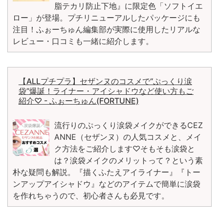
脂テカリ防止下地』に限定色「ソフトイエ
ロー」が登場。プチリニューアルしたパッケージにも
注目！ふぉーちゅん編集部が実際に使用したリアルな
レビュー・口コミも一緒に紹介します。
【ALLプチプラ】セザンヌのコスメで“ぷっくり涙
袋”爆誕！ライナー・アイシャドウなど使い方もご
紹介♡ - ふぉーちゅん(FORTUNE)
流行りのぷっくり涙袋メイクができるCEZ
ANNE（セザンヌ）の人気コスメと、メイ
ク方法をご紹介します♡そもそも涙袋と
は？涙袋メイクのメリットって？という素
朴な疑問も解説。『描くふたえアイライナー』『トー
ンアップアイシャドウ』などのアイテムで簡単に涙袋
を作れちゃうので、初心者さんも必見です。