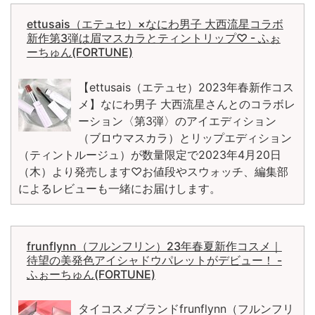
ettusais（エテュセ）×なにわ男子 大西流星コラボ
新作第3弾は眉マスカラとティントリップ♡ - ふぉ
ーちゅん(FORTUNE)
【ettusais（エテュセ）2023年春新作コス
メ】なにわ男子 大西流星さんとのコラボレ
ーション〈第3弾〉のアイエディション
（ブロウマスカラ）とリップエディション
（ティントルージュ）が数量限定で2023年4月20日
（木）より発売します♡お値段やスウォッチ、編集部
によるレビューも一緒にお届けします。
frunflynn（フルンフリン）23年春夏新作コスメ｜
待望の美発色アイシャドウパレットがデビュー！ -
ふぉーちゅん(FORTUNE)
タイコスメブランドfrunflynn（フルンフリ