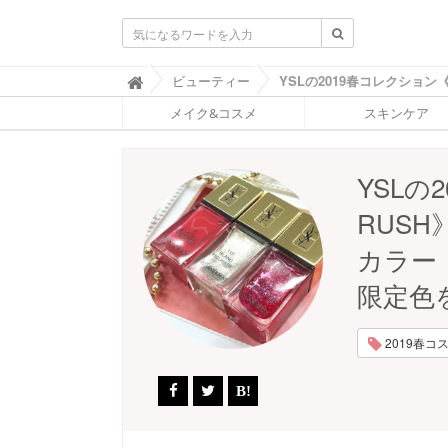
ふ
ビューティー

ぉ
メイク&コスメ
スキンケア
ー
ち
ゅ
ん
YSLの
(
F
RUS
O
R
カラー
T
U
限定色
N
E
)
2019春コスメ