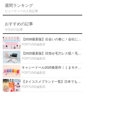
週間ランキング
ビューティーの人気記事
おすすめの記事
今注目の記事
【2026最新版】出会いの春に！会社にもおすすめの好印象な香水14選♡ビジネスの場での香水マナーも
FORTUNE編集部
【2025最新版】目指せ毛穴レス肌！毛穴を埋めて隠す「おすすめ部分用下地＆プライマー」ランキング♡
FORTUNE編集部
キャシードール2025春新作｜くまモチーフのミニリップ「シャイニーベア リップモイスト」をレビュー♡
FORTUNE編集部
【タイコスメブランド一覧】日本でも人気沸騰中の“タイコスメ”ブランド20選！
FORTUNE編集部