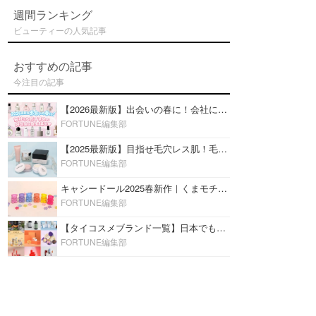
週間ランキング
ビューティーの人気記事
おすすめの記事
今注目の記事
【2026最新版】出会いの春に！会社にもおすすめの好印象な香水14選♡ビジネスの場での香水マナーも
FORTUNE編集部
【2025最新版】目指せ毛穴レス肌！毛穴を埋めて隠す「おすすめ部分用下地＆プライマー」ランキング♡
FORTUNE編集部
キャシードール2025春新作｜くまモチーフのミニリップ「シャイニーベア リップモイスト」をレビュー♡
FORTUNE編集部
【タイコスメブランド一覧】日本でも人気沸騰中の“タイコスメ”ブランド20選！
FORTUNE編集部