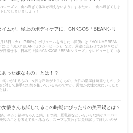
のシーズン。食べ過ぎて体重が増えないようにするために、食べ過ぎてしま
ットしてしまいましょう！
イムが、極上のボディケアに。CNKCOS「BEANシリ
 7月16日（火）17:59迄】ボリュームを出したい箇所には『VOLUME BEAN
には『SEXY BEAN (セクシービーン)』など、用途に合わせてお好きなビ
目指せる、日本初上陸のCNKCOS「BEANシリーズ」をレビューしていき
にあった嫌なもの」とは！？
い匂いがするもの、女性は料理が上手なもの、女性の部屋は綺麗なもの、女
女性に対して勝手な幻想を抱いているものですが、男性が女性の家にいったと
とは。
の女優さんも試してるこの時期にぴったりの美容鍋とは？
る鍋。キムチ鍋やちゃんこ鍋、もつ鍋、豆乳鍋などいろいろな鍋がスーパー
美容のことを考えて食べるなら、スープは買わずに是非試してほしいのが