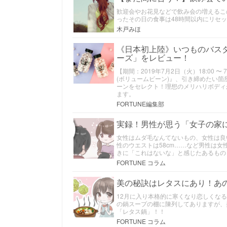
歓迎会やお花見などで飲み会の増えるこ
ったその日の食事は48時間以内にリセ
木戸みほ
《日本初上陸》いつものバスタ
ーズ」をレビュー！
【期間：2019年7月2日（火）18:00 〜
(ボリュームビーン)』、引き締めたい箇所
ーンをセレクト！理想のメリハリボディが
ます。
FORTUNE編集部
実録！男性が思う「女子の家
女性はムダ毛なんてないもの、女性は良
性のウエストは58cm……など男性は
きに「これはないな」と感じたあるもの
FORTUNE コラム
美の秘訣はレタスにあり！あ
12月に入り本格的に寒くなり恋しくな
の鍋スープの棚に陳列してありますが、
「レタス鍋」！！
FORTUNE コラム