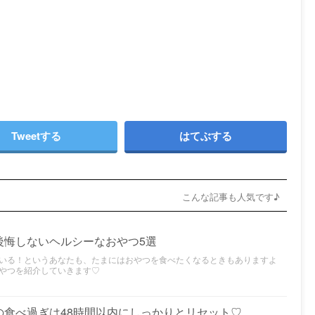
Tweetする
はてぶする
こんな記事も人気です♪
後悔しないヘルシーなおやつ5選
いる！というあなたも、たまにはおやつを食べたくなるときもありますよ
やつを紹介していきます♡
の食べ過ぎは48時間以内にしっかりとリセット♡