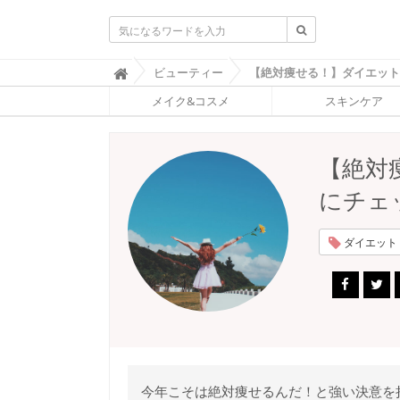
ふ
ビューティー

ぉ
メイク&コスメ
スキンケア
ー
ち
ゅ
ん
【絶対
(
F
にチェ
O
R
T
ダイエット (
U
N
E
)
今年こそは絶対痩せるんだ！と強い決意を