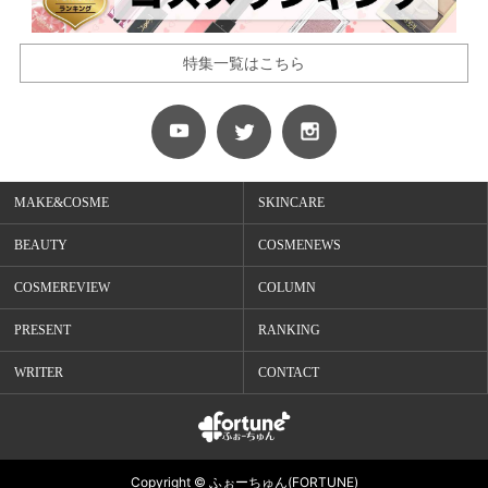
特集一覧はこちら
MAKE&COSME
SKINCARE
BEAUTY
COSMENEWS
COSMEREVIEW
COLUMN
PRESENT
RANKING
WRITER
CONTACT
Copyright © ふぉーちゅん(FORTUNE)