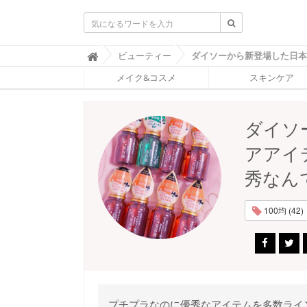
ふ
ビューティー

ぉ
メイク&コスメ
スキンケア
ー
ち
ゅ
ん
ダイソ
(
F
アアイ
O
R
秀なん
T
U
N
100均 (42)
E
)
プチプラなのに優秀なアイテムを多数ライ