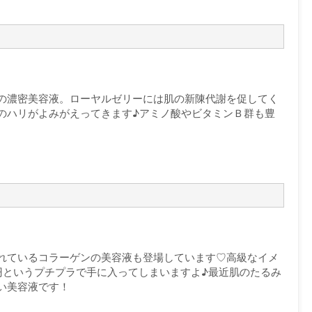
の濃密美容液。ローヤルゼリーには肌の新陳代謝を促してく
のハリがよみがえってきます♪アミノ酸やビタミンＢ群も豊
れているコラーゲンの美容液も登場しています♡高級なイメ
円というプチプラで手に入ってしまいますよ♪最近肌のたるみ
い美容液です！