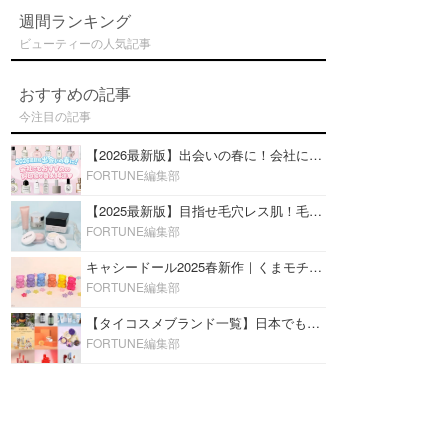
週間ランキング
ビューティーの人気記事
おすすめの記事
今注目の記事
【2026最新版】出会いの春に！会社にもおすすめの好印象な香水14選♡ビジネスの場での香水マナーも
FORTUNE編集部
【2025最新版】目指せ毛穴レス肌！毛穴を埋めて隠す「おすすめ部分用下地＆プライマー」ランキング♡
FORTUNE編集部
キャシードール2025春新作｜くまモチーフのミニリップ「シャイニーベア リップモイスト」をレビュー♡
FORTUNE編集部
【タイコスメブランド一覧】日本でも人気沸騰中の“タイコスメ”ブランド20選！
FORTUNE編集部