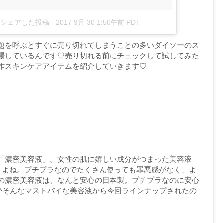
24)がシェアした投稿
-
2017 9月 30 1:50午前 PDT
題を呼ぶとすぐに売り切れてしまうことの多いダイソーのス
場しているんです♡売り切れる前にチェックして試してみた
作スキンケアアイテムを紹介していきます♡
「濃密美容液」。女性の肌に嬉しい成分がつまった美容液
ですよね。プチプラなのでたくさん使っても罪悪感がなく、よ
の濃密美容液は、なんと安心の日本製。プチプラなのに安心
♪そんなマストバイな美容液から今回ラインナップされたの