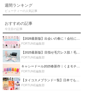
週間ランキング
ビューティーの人気記事
おすすめの記事
今注目の記事
【2026最新版】出会いの春に！会社にもおすすめの好印象な香水14選♡ビジネスの場での香水マナーも
FORTUNE編集部
【2025最新版】目指せ毛穴レス肌！毛穴を埋めて隠す「おすすめ部分用下地＆プライマー」ランキング♡
FORTUNE編集部
キャシードール2025春新作｜くまモチーフのミニリップ「シャイニーベア リップモイスト」をレビュー♡
FORTUNE編集部
【タイコスメブランド一覧】日本でも人気沸騰中の“タイコスメ”ブランド20選！
FORTUNE編集部