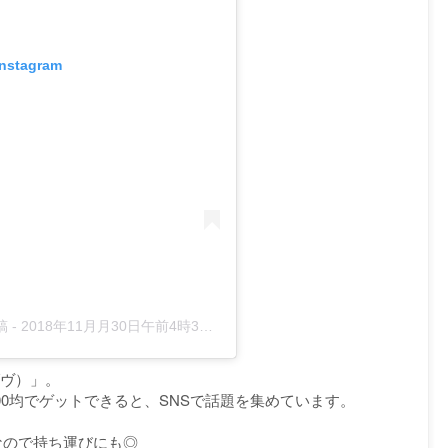
Instagram
稿
-
2018年11月月30日午前4時31分PST
ダヴ）」。
00均でゲットできると、SNSで話題を集めています。
なので持ち運びにも◎