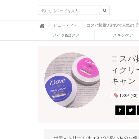
ふ
ビューティー

ぉ
メイク&コスメ
スキンケア
ー
ち
ゅ
ん
コスパ
(
F
ィクリ
O
R
キャンド
T
U
N
100均 (42)
E
)
「ボディクリームはコスパの良いものを使