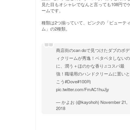
見た目もオシャレでなんと言っても108円
ームです。
種類は2つ揃っていて、ピンクの「ビューテ
ム」の2種類。
商店街のcan doで見つけたダブのボデ
ィクリームが秀逸！ベタベタしないの
に、潤う＋ほのかな香り♫コスパ最
強！職場用のハンドクリームに置いと
こう
#Dove
#100均
pic.twitter.com/FmAC1huJjy
— かよお (@kayohoh)
November 21,
2018