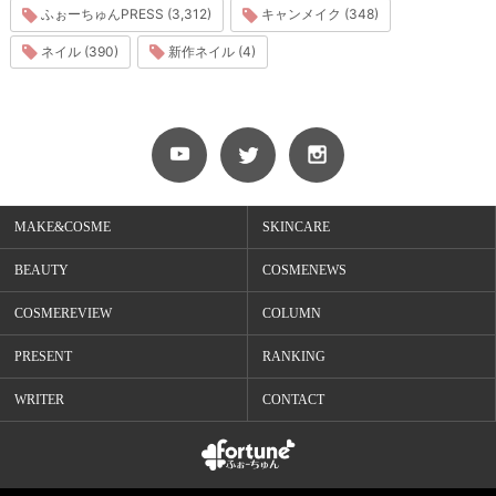
ふぉーちゅんPRESS (3,312)
キャンメイク (348)
ネイル (390)
新作ネイル (4)
MAKE&COSME
SKINCARE
BEAUTY
COSMENEWS
COSMEREVIEW
COLUMN
PRESENT
RANKING
WRITER
CONTACT