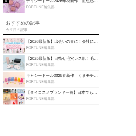
5
デイジードール2026年秋新作｜血色感が可愛い♡『パウダー ブラッシュ ブルーム』新3色をレビュー
FORTUNE編集部
おすすめの記事
今注目の記事
【2026最新版】出会いの春に！会社にもおすすめの好印象な香水14選♡ビジネスの場での香水マナーも
FORTUNE編集部
【2025最新版】目指せ毛穴レス肌！毛穴を埋めて隠す「おすすめ部分用下地＆プライマー」ランキング♡
FORTUNE編集部
キャシードール2025春新作｜くまモチーフのミニリップ「シャイニーベア リップモイスト」をレビュー♡
FORTUNE編集部
【タイコスメブランド一覧】日本でも人気沸騰中の“タイコスメ”ブランド20選！
FORTUNE編集部