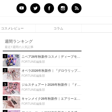
コスメレビュー
コラム
週間ランキング
最近1週間の人気記事
1
ニベア26年秋新作コスメ｜ディープモイスチャーリップの美容液タイプや2in1ボディクリームスクラブも
FORTUNE編集部
2
オペラ2026年秋新作｜『グロウリップティント』の新色・限定色はローズジャムカラー♡全4色をレビュー
FORTUNE編集部
3
ジルスチュアート2026年秋新作｜『ドレスドブルーム アイズ』新色や限定ハイライト・リップをレビュー
FORTUNE編集部
4
キャンメイク26年秋新作｜エアリーエクステンションライナー＆カールスナイパーマスカラ新色をレビュー
FORTUNE編集部