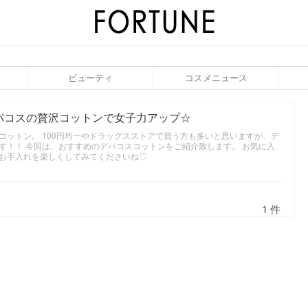
ビューティ
コスメニュース
パコスの贅沢コットンで女子力アップ☆
コットン。 100円均一やドラッグスストアで買う方も多いと思いますが、デ
す！！ 今回は、おすすめのデパコスコットンをご紹介致します。 お気に入
お手入れを楽しくしてみてくださいね♡
1 件