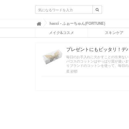
ふ
hacci - ふぉーちゅん(FORTUNE)

ぉ
メイク&コスメ
スキンケア
ー
ち
ゅ
プレゼントにもピッタリ！デ
ん
(
毎日のお手入れに欠かすことの出来ない
F
パコスのコットンはやっぱり質が違いま
O
りブランドのコットンを使って、毎日の
R
星 紗耶
T
U
N
E
)