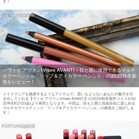
す！
FORTUNE編集部
＜ヴィセ アヴァン(Visee AVANT)＞目と唇に使用できるマルチ
カラーペンシル「リップ＆アイカラー ペンシル」の2020秋冬新
色をレビュー！
メイクマニアを挑発するようなアイテムで、思いもよらないあなたの魅力を引
き出してくれる【ヴィセ アヴァン(Visee AVANT)】の2020秋冬新作コスメが20
20年8月21日(金)より発売となります。今回は、目もと唇と自由自在に楽しめる
マルチカラースティック「リップ＆アイカラー ペンシル」の新色をご紹介しま
す！
FORTUNE編集部