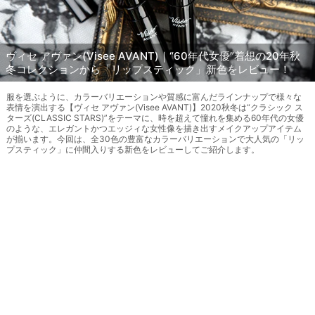
ヴィセ アヴァン(Visee AVANT)｜“60年代女優”着想の20年秋
冬コレクションから「リップスティック」新色をレビュー！
服を選ぶように、カラーバリエーションや質感に富んだラインナップで様々な
表情を演出する【ヴィセ アヴァン(Visee AVANT)】2020秋冬は“クラシック ス
ターズ(CLASSIC STARS)”をテーマに、時を超えて憧れを集める60年代の女優
のような、エレガントかつエッジィな女性像を描き出すメイクアップアイテム
が揃います。今回は、全30色の豊富なカラーバリエーションで大人気の「リッ
プスティック」に仲間入りする新色をレビューしてご紹介します。