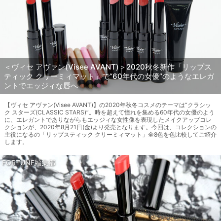
＜ヴィセ アヴァン(Visee AVANT)＞2020秋冬新作「リップス
ティック クリーミィマット」で“60年代の女優”のようなエレガ
ントでエッジィな唇へ
【ヴィセ アヴァン(Visee AVANT)】の2020年秋冬コスメのテーマは“クラシッ
ク スターズ(CLASSIC STARS)”。時を超えて憧れを集める60年代の女優のよう
に、エレガントでありながらもエッジィな女性像を表現したメイクアップコレ
クションが、2020年8月21日(金)より発売となります。今回は、コレクションの
主役になるの「リップスティック クリーミィマット」全8色を色比較してご紹介
します。
FORTUNE編集部