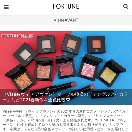
ViseeAVANT
FORTUNE編集部
〈Visée/ヴィセ アヴァン〉マーブル模様の『シングルアイカラ
ー』など2021春新作を全色比較♡
Visée AVANT（ヴィセ アヴァン）の2021年春の新作コスメ『シングルアイカラ
ー マーブル（限定）』『シングルアイカラー（新色）』『リップスティック
（新色）』が、2021年2月16日（火）より発売されます。“SET ME FREE”をテ
ーマに、個性を解放して新たな魅力を引き出すような彩りがラインナップで
す。今回は、そんな3品の全色スウォッチや詳しい使用感レビューをお届けしま