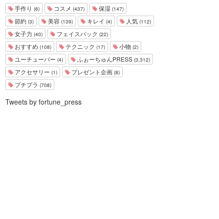
手作り
コスメ
保湿
(6)
(437)
(147)
節約
美容
キレイ
人気
(3)
(139)
(4)
(112)
女子力
フェイスパック
(40)
(22)
おすすめ
テクニック
小物
(108)
(17)
(2)
ユーチューバー
ふぉーちゅんPRESS
(4)
(3,312)
アクセサリー
プレゼント企画
(1)
(8)
プチプラ
(708)
Tweets by fortune_press