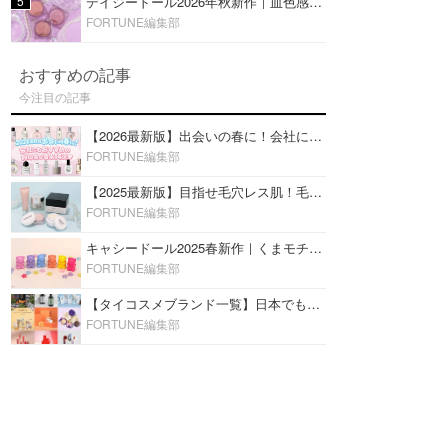
5
デイジードール2026年秋新作｜血色感が可愛い♡『パウダー ブラッシュ ブルーム』新3色をレビュー
FORTUNE編集部
おすすめの記事
今注目の記事
【2026最新版】出会いの春に！会社にもおすすめの好印象な香水14選♡ビジネスの場での香水マナーも
FORTUNE編集部
【2025最新版】目指せ毛穴レス肌！毛穴を埋めて隠す「おすすめ部分用下地＆プライマー」ランキング♡
FORTUNE編集部
キャシードール2025春新作｜くまモチーフのミニリップ「シャイニーベア リップモイスト」をレビュー♡
FORTUNE編集部
【タイコスメブランド一覧】日本でも人気沸騰中の“タイコスメ”ブランド20選！
FORTUNE編集部