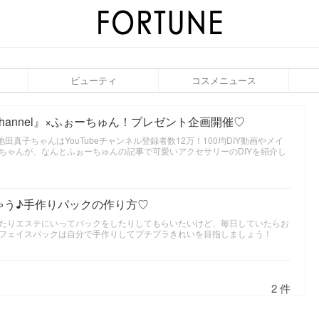
ビューティ
コスメニュース
oChannel』×ふぉーちゅん！プレゼント企画開催♡
l』の池田真子ちゃんはYouTubeチャンネル登録者数12万！100均DIY動画やメイ
ちゃんが、なんとふぉーちゅんの記事で可愛いアクセサリーのDIYを紹介し
ゃう♪手作りパックの作り方♡
たりエステにいってパックをしたりしてもらいたいけど、毎日していたらお
フェイスパックは自分で手作りしてプチプラきれいを目指しましょう！
2 件