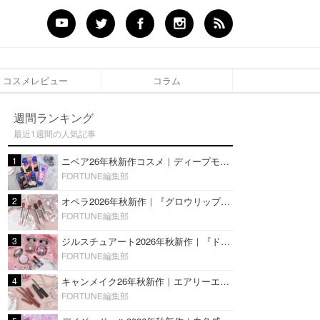
コスメレビュー
コラム
週間ランキング
最近1週間の人気記事
1
ニベア26年秋新作コスメ｜ディープモイスチャーリップの美容液タイプや2in1ボディクリームスクラブも
FORTUNE編集部
2
オペラ2026年秋新作｜『グロウリップティント』の新色・限定色はローズジャムカラー♡全4色をレビュー
FORTUNE編集部
3
ジルスチュアート2026年秋新作｜『ドレスドブルーム アイズ』新色や限定ハイライト・リップをレビュー
FORTUNE編集部
4
キャンメイク26年秋新作｜エアリーエクステンションライナー＆カールスナイパーマスカラ新色をレビュー
FORTUNE編集部