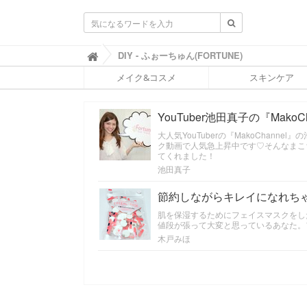
ふ
DIY - ふぉーちゅん(FORTUNE)

ぉ
メイク&コスメ
スキンケア
ー
ち
ゅ
YouTuber池田真子の『Mak
ん
(
大人気YouTuberの『MakoChanne
F
ク動画で人気急上昇中です♡そんなまこ
O
てくれました！
R
池田真子
T
U
節約しながらキレイになれち
N
E
肌を保湿するためにフェイスマスクをし
値段が張って大変と思っているあなた。
)
木戸みほ