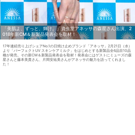
「美肌よ、ずっと、輝け。」資生堂アネッサの森星さん出演、2
018年新CM＆新製品発表会を取材！
17年連続売り上げシェアNo.1の日焼け止めブランド「アネッサ」2月21日（水）
より「パーフェクトUV スキンケアミルク」をはじめとする新製品全6品目10品
種が発売。その新CM＆新製品発表会を取材！発表会にはゲストにミューズの森
星さんと藤本美貴さん、片岡安祐美さんがアネッサの魅力を語ってくれまし
た！