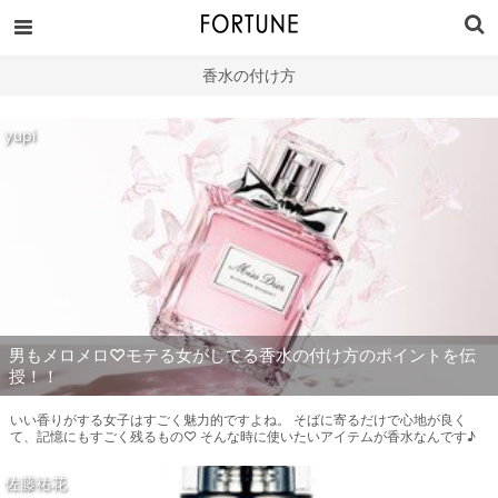
香水の付け方
yupi
男もメロメロ♡モテる女がしてる香水の付け方のポイントを伝
授！！
いい香りがする女子はすごく魅力的ですよね。 そばに寄るだけで心地が良く
て、記憶にもすごく残るもの♡ そんな時に使いたいアイテムが香水なんです♪
佐藤祐花