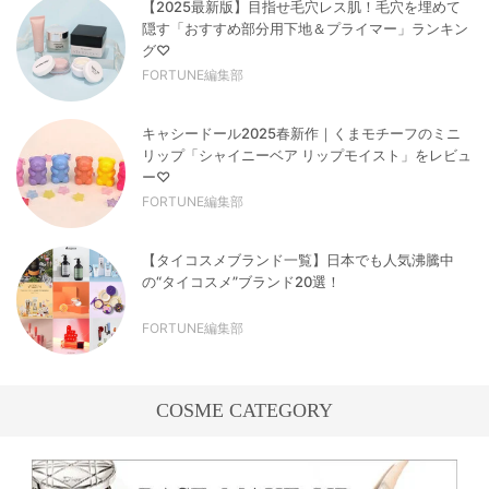
【2025最新版】目指せ毛穴レス肌！毛穴を埋めて
隠す「おすすめ部分用下地＆プライマー」ランキン
グ♡
FORTUNE編集部
キャシードール2025春新作｜くまモチーフのミニ
リップ「シャイニーベア リップモイスト」をレビュ
ー♡
FORTUNE編集部
【タイコスメブランド一覧】日本でも人気沸騰中
の“タイコスメ”ブランド20選！
FORTUNE編集部
COSME CATEGORY