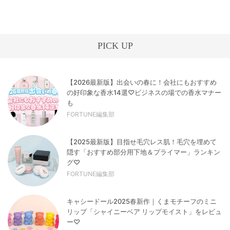
PICK UP
【2026最新版】出会いの春に！会社にもおすすめ
の好印象な香水14選♡ビジネスの場での香水マナー
も
FORTUNE編集部
【2025最新版】目指せ毛穴レス肌！毛穴を埋めて
隠す「おすすめ部分用下地＆プライマー」ランキン
グ♡
FORTUNE編集部
キャシードール2025春新作｜くまモチーフのミニ
リップ「シャイニーベア リップモイスト」をレビュ
ー♡