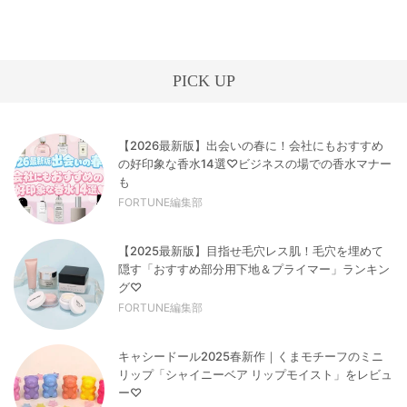
PICK UP
【2026最新版】出会いの春に！会社にもおすすめ
の好印象な香水14選♡ビジネスの場での香水マナー
も
FORTUNE編集部
【2025最新版】目指せ毛穴レス肌！毛穴を埋めて
隠す「おすすめ部分用下地＆プライマー」ランキン
グ♡
FORTUNE編集部
キャシードール2025春新作｜くまモチーフのミニ
リップ「シャイニーベア リップモイスト」をレビュ
ー♡