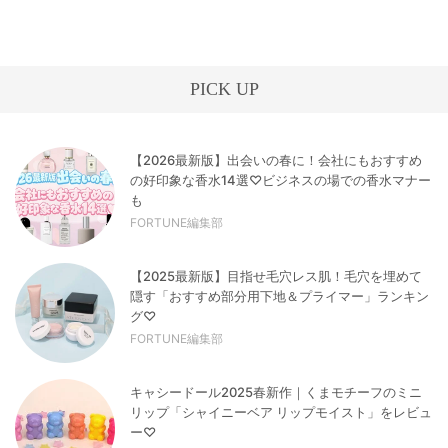
PICK UP
【2026最新版】出会いの春に！会社にもおすすめ
の好印象な香水14選♡ビジネスの場での香水マナー
も
FORTUNE編集部
【2025最新版】目指せ毛穴レス肌！毛穴を埋めて
隠す「おすすめ部分用下地＆プライマー」ランキン
グ♡
FORTUNE編集部
キャシードール2025春新作｜くまモチーフのミニ
リップ「シャイニーベア リップモイスト」をレビュ
ー♡