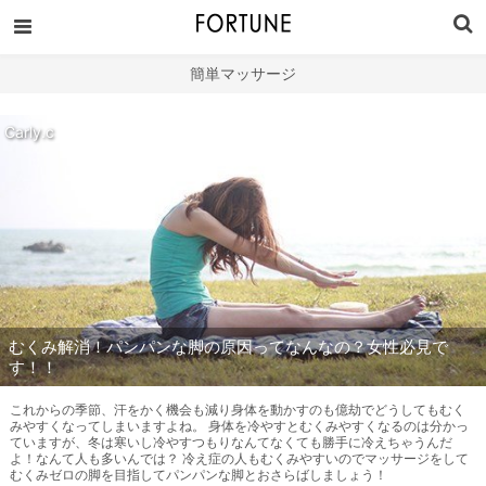
簡単マッサージ
Carly.c
むくみ解消！パンパンな脚の原因ってなんなの？女性必見で
す！！
これからの季節、汗をかく機会も減り身体を動かすのも億劫でどうしてもむく
みやすくなってしまいますよね。 身体を冷やすとむくみやすくなるのは分かっ
ていますが、冬は寒いし冷やすつもりなんてなくても勝手に冷えちゃうんだ
よ！なんて人も多いんでは？ 冷え症の人もむくみやすいのでマッサージをして
むくみゼロの脚を目指してパンパンな脚とおさらばしましょう！