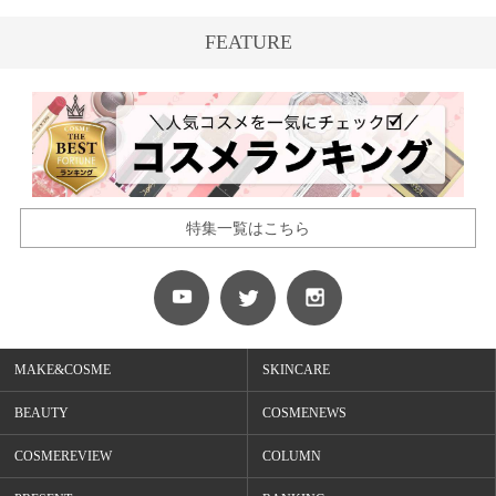
FEATURE
特集一覧はこちら
MAKE&COSME
SKINCARE
BEAUTY
COSMENEWS
COSMEREVIEW
COLUMN