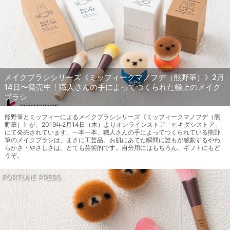
メイクブラシシリーズ《ミッフィークマノフデ（熊野筆）》2月
14日〜発売中！職人さんの手によってつくられた極上のメイク
ブラシ
熊野筆とミッフィーによるメイクブラシシリーズ《ミッフィークマノフデ（熊
野筆）》が、2019年2月14日（木）よりオンラインストア「ヒキダシストア」
にて発売されています。一本一本、職人さんの手によってつくられている熊野
筆のメイクブラシは、まさに工芸品。お肌にあてた瞬間に誰もが感動するやわ
らかさ・やさしさは、とても芸術的です。自分用にはもちろん、ギフトにもど
うぞ。
FORTUNE PRESS