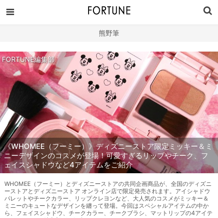
熊野筆
FORTUNE編集部
《WHOMEE（フーミー）》ディズニーストア限定ミッキー＆ミ
ニーデザインのコスメが登場！可愛すぎるリップやチーク、フ
ェイスシャドウなど4アイテムをご紹介
WHOMEE（フーミー）とディズニーストアの共同企画商品が、全国のディズニ
ーストアとディズニーストア オンライン店で限定発売されます。アイシャドウ
パレットやチークカラー、リップクレヨンなど、大人気のコスメがミッキー＆
ミニーのキュートなデザインを纏って登場。今回はスペシャルアイテムの中か
ら、フェイスシャドウ、チークカラー、チークブラシ、マットリップの4アイテ