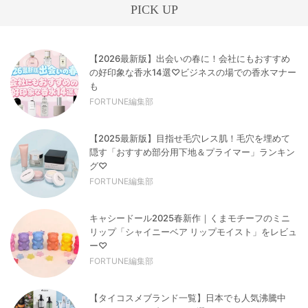
PICK UP
【2026最新版】出会いの春に！会社にもおすすめ
の好印象な香水14選♡ビジネスの場での香水マナー
も
FORTUNE編集部
【2025最新版】目指せ毛穴レス肌！毛穴を埋めて
隠す「おすすめ部分用下地＆プライマー」ランキン
グ♡
FORTUNE編集部
キャシードール2025春新作｜くまモチーフのミニ
リップ「シャイニーベア リップモイスト」をレビュ
ー♡
FORTUNE編集部
【タイコスメブランド一覧】日本でも人気沸騰中