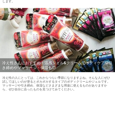
します。
夢咲のぞみ
冷え性さんにおすすめ！温感ジェル&クリームでボディケア♡引
き締めやマッサージ・保湿も◎
冷え性の人にとっては、これからつらい季節になりますよね。そんな人にぜひ
試してほしいのが塗るとポカポカするタイプのボディクリームやジェルです。
マッサージや引き締め、保湿などさまざまな用途に使えるものがありますか
ら、ぜひ自分に合ったものを見つけてみてください。