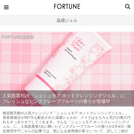
温感ジェル
FORTUNE編集部
人気投票1位!!「シュシュモア ホットクレンジングジェル」に、
フレッシュなピンクグレープフルーツの香りが登場♡
桃谷順天館の人気クレンジング「シュシュモア ホットクレンジングジェル」。
美容液成分が99.1%も配合された温感ジェルが、メイクはもちろん毛穴の奥の汚
れもすっきりオフしてくれます。そんな「シュシュモア ホットクレンジングジ
ェル」に、人気投票第1位に輝いたピンクグレープフルーツの香りが2月4日～限
定発売中♡こちらの記事では、気になる使用感や香りについて、詳しくご紹介