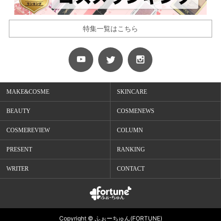
特集一覧はこちら
MAKE&COSME
SKINCARE
BEAUTY
COSMENEWS
COSMEREVIEW
COLUMN
PRESENT
RANKING
WRITER
CONTACT
Copyright © ふぉーちゅん(FORTUNE)