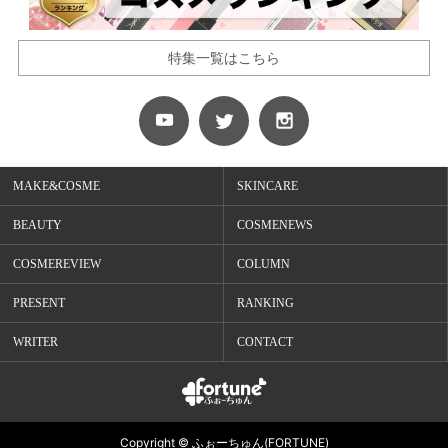
特集一覧はこちら
MAKE&COSME
SKINCARE
BEAUTY
COSMENEWS
COSMEREVIEW
COLUMN
PRESENT
RANKING
WRITER
CONTACT
Copyright © ふぉーちゅん(FORTUNE)