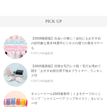
PICK UP
【2026最新版】出会いの春に！会社にもおすすめ
の好印象な香水14選♡ビジネスの場での香水マナー
も
FORTUNE編集部
【2025最新版】目指せ毛穴レス肌！毛穴を埋めて
隠す「おすすめ部分用下地＆プライマー」ランキン
グ♡
FORTUNE編集部
キャシードール2025春新作｜くまモチーフのミニ
リップ「シャイニーベア リップモイスト」をレビュ
ー♡