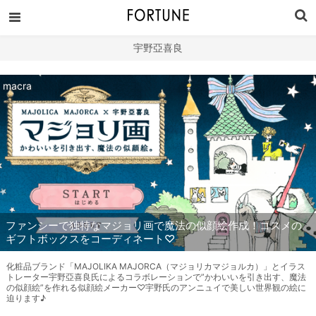
宇野亞喜良
macra
ファンシーで独特なマジョリ画で魔法の似顔絵作成！コスメの
ギフトボックスをコーディネート♡
化粧品ブランド「MAJOLIKA MAJORCA（マジョリカマジョルカ）」とイラス
トレーター宇野亞喜良氏によるコラボレーションで”かわいいを引き出す、魔法
の似顔絵”を作れる似顔絵メーカー♡宇野氏のアンニュイで美しい世界観の絵に
迫ります♪