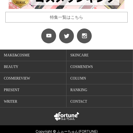
特集一覧はこちら
MAKE&COSME
SKINCARE
BEAUTY
COSMENEWS
COSMEREVIEW
COLUMN
PRESENT
RANKING
WRITER
CONTACT
Copyright © ふぉーちゅん(FORTUNE)