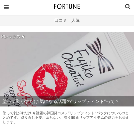
口コミ 人気
Pレックス★
塗って剥がすだけ!気になる話題の“リップティント”って？
塗って剥がすだけ!今話題の韓国発コスメ“リップティント”パックについてのま
とめです。塗り直し不要、落ちない、潤う!最新リップアイテムの魅力をお伝え
します。