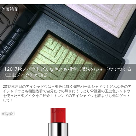
佐藤祐花
【2017秋メイク】どんな色とも相性◎魔法のシャドウでつくる
《玉虫メイク》が話題！
2017秋注目のアイシャドウは玉虫色に輝く偏光パールシャドウ！どんな色のア
イシャドウとも相性抜群で自分だけの輝きにうっとり♡話題の玉虫色シャドウ
を使った玉虫メイクをご紹介！トレンドのアイシャドウを誰よりも先にゲット
して！
miyuki