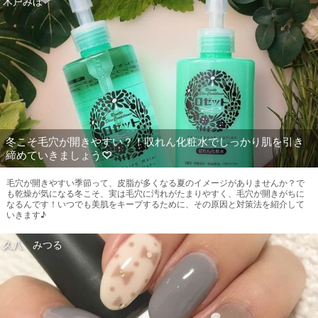
木戸みほ
冬こそ毛穴が開きやすい？！収れん化粧水でしっかり肌を引き
締めていきましょう♡
毛穴が開きやすい季節って、皮脂が多くなる夏のイメージがありませんか？で
も乾燥が気になる冬こそ、実は毛穴に汚れがたまりやすく、毛穴が開きがちに
なるんです！いつでも美肌をキープするために、その原因と対策法を紹介して
いきます♪
久八 みつる