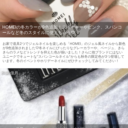
HOMEIの冬カラーが9色追加！スモーキーやピンク、スパンコ
ールなど冬のスタイルに使えちゃう♡
お家で道具2つでジェルネイルを楽しめる「HOMEI」のジェル風ネイルから新色
が9色追加されました♡冬ネイルにぴったりなグレーカラーや、ベージュ、きら
きらのラメなどトレンドを抑えた色が揃いました！さらに他ブランドにはない
ユニークでキュートな"スパンコールネイル"からも秋冬の限定色が3つ登場して
います。冬のイベントやホリデーネイルにぜひチェックしてみてください！
和泉 佳月