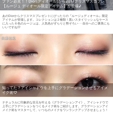
ファン必見！！Dior(ディオール)から2017クリスマスコフレ
【ルージュ ディオール限定アイテム】が登場♪
あのDiorからクリスマスプレゼントにぴったりの『ルージュディオール』限定
アイテムが登場します。コレクションは２種類！黒いスタイリッシュなケース
に入った６色のルージュは、人気色がずらりと勢ぞろい･･･自分へのご褒美にも
いいですね♡
佐藤祐花
知ってた？アイシャドウを上手にグラデーションさせるアイメ
イク術♡
ナチュラルに印象的な目元を叶える《グラデーションアイ》。アイシャドウで
上手にグラデーションをつくるメイク術をご紹介します。グラデーションアイ
メイク術をマスターして、いつものメイクをワンランクアップさせましょう！