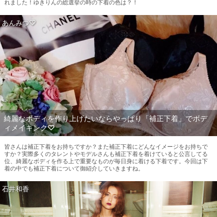
れました！ゆきりんの総選挙の時の下着の色は？！
あんみつ♡
綺麗なボディを作り上げたいならやっぱり「補正下着」でボデ
ィメイキンク♡
皆さんは補正下着をお持ちですか？また補正下着にどんなイメージをお持ちで
すか？実際多くのタレントやモデルさんも補正下着を着けていると公言してる
位、綺麗なボディを作る上で重要なものが毎日身に着ける下着です。今回は下
着の中でも補正下着について御紹介していきますね。
石井和香