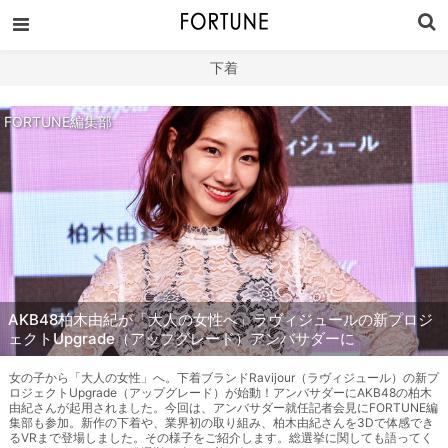
下着
FORTUNE編集部
AKB48柏木由紀が「大人の女性へ」ラヴィジュールの新プロジ
ェクトUpgrade（アップグレード）アンバサダーに
女の子から「大人の女性」へ。下着ブランドRavijour（ラヴィジュール）の新プ
ロジェクトUpgrade（アップグレード）が始動！アンバサダーにAKB48の柏木
由紀さんが起用されました。今回は、アンバサダー就任記者会見にFORTUNE編
集部も参加。新作の下着や、業界初の取り組み、柏木由紀さんを3Dで体感でき
るVRまで登場しました。その様子をご紹介します。総選挙に関しても語ってく