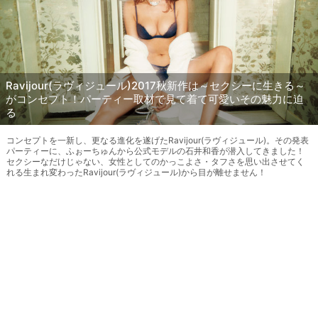
Ravijour(ラヴィジュール)2017秋新作は～セクシーに生きる～
がコンセプト！パーティー取材で見て着て可愛いその魅力に迫
る
コンセプトを一新し、更なる進化を遂げたRavijour(ラヴィジュール)。その発表
パーティーに、ふぉーちゅんから公式モデルの石井和香が潜入してきました！
セクシーなだけじゃない、女性としてのかっこよさ・タフさを思い出させてく
れる生まれ変わったRavijour(ラヴィジュール)から目が離せません！