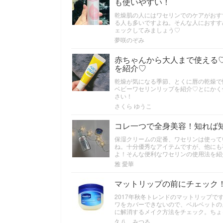
も使いやすい！
乾燥肌の人にはワセリンでのケアがおす
る人も多いですよね。そんな人におすす
ェックしてみましょう♡
夢咲のぞみ
赤ちゃんから大人まで使える
を紹介♡
乾燥が気になる季節、とくに唇の乾燥で
ベビーワセリンリップを紹介♡とにかく
さい！
さくら ゆうこ
コレ一つで全身美容！知れば
保湿クリームの定番、ワセリンは使って
ね。十分優秀なアイテムですが、他にも
よ！そんな便利なワセリンの使用法を紹
雅 愛華
マットリップの前にチェック
2017年秋冬トレンドのマットリップ
ワをカバーできないので、ベルベットの
に解消するメイク方法をチェック。ちょ
久八 みつる