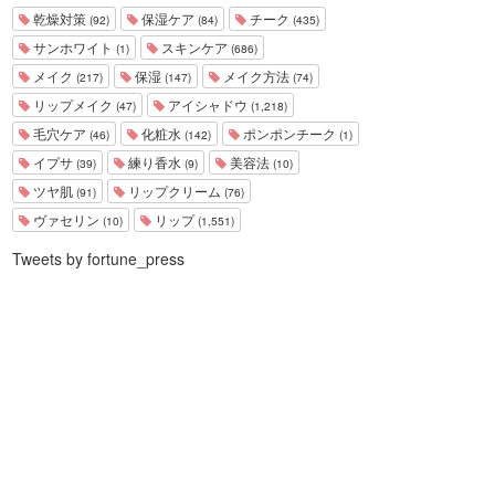
乾燥対策
保湿ケア
チーク
(92)
(84)
(435)
サンホワイト
スキンケア
(1)
(686)
メイク
保湿
メイク方法
(217)
(147)
(74)
リップメイク
アイシャドウ
(47)
(1,218)
毛穴ケア
化粧水
ポンポンチーク
(46)
(142)
(1)
イプサ
練り香水
美容法
(39)
(9)
(10)
ツヤ肌
リップクリーム
(91)
(76)
ヴァセリン
リップ
(10)
(1,551)
Tweets by fortune_press