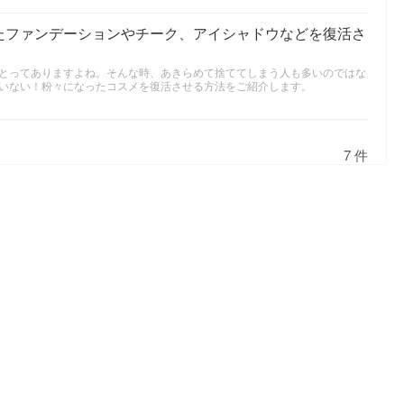
たファンデーションやチーク、アイシャドウなどを復活さ
とってありますよね。そんな時、あきらめて捨ててしまう人も多いのではな
いない！粉々になったコスメを復活させる方法をご紹介します。
7 件