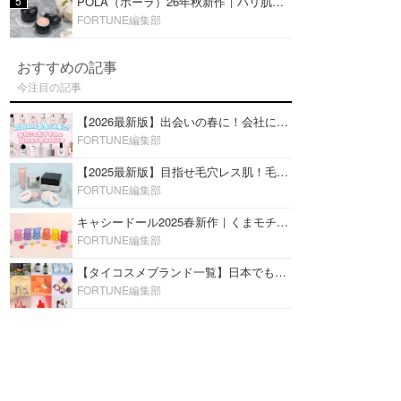
5
POLA（ポーラ）26年秋新作｜ハリ肌を叶える『B.A デイ プランプ ファンデーション』を口コミ
FORTUNE編集部
おすすめの記事
今注目の記事
【2026最新版】出会いの春に！会社にもおすすめの好印象な香水14選♡ビジネスの場での香水マナーも
FORTUNE編集部
【2025最新版】目指せ毛穴レス肌！毛穴を埋めて隠す「おすすめ部分用下地＆プライマー」ランキング♡
FORTUNE編集部
キャシードール2025春新作｜くまモチーフのミニリップ「シャイニーベア リップモイスト」をレビュー♡
FORTUNE編集部
【タイコスメブランド一覧】日本でも人気沸騰中の“タイコスメ”ブランド20選！
FORTUNE編集部