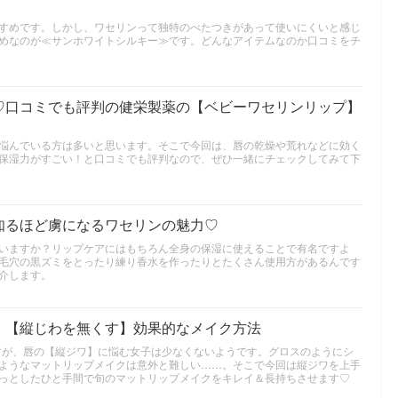
すめです。しかし、ワセリンって独特のべたつきがあって使いにくいと感じ
めなのが≪サンホワイトシルキー≫です。どんなアイテムなのか口コミをチ
♡口コミでも評判の健栄製薬の【ベビーワセリンリップ】
悩んでいる方は多いと思います。そこで今回は、唇の乾燥や荒れなどに効く
保湿力がすごい！と口コミでも評判なので、ぜひ一緒にチェックしてみて下
知るほど虜になるワセリンの魅力♡
いますか？リップケアにはもちろん全身の保湿に使えることで有名ですよ
毛穴の黒ズミをとったり練り香水を作ったりとたくさん使用方があるんです
介します。
！【縦じわを無くす】効果的なメイク方法
ですが、唇の【縦ジワ】に悩む女子は少なくないようです。グロスのようにシ
ようなマットリップメイクは意外と難しい……。そこで今回は縦ジワを上手
っとしたひと手間で旬のマットリップメイクをキレイ＆長持ちさせます♡