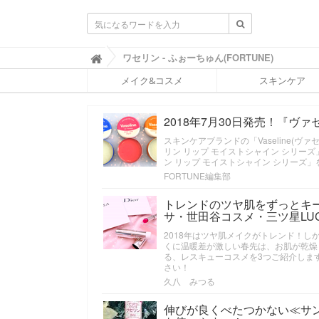
ふ
ワセリン - ふぉーちゅん(FORTUNE)

ぉ
メイク&コスメ
スキンケア
ー
ち
ゅ
2018年7月30日発売！『
ん
(
スキンケアブランドの「Vaseline(
F
リン リップ モイストシャイン シリー
O
ン リップ モイストシャイン シリーズ
R
FORTUNE編集部
T
U
トレンドのツヤ肌をずっとキ
N
サ・世田谷コスメ・三ツ星LU
E
2018年はツヤ肌メイクがトレンド！
)
くに温暖差が激しい春先は、お肌が乾燥
る、レスキューコスメを3つご紹介しま
さい！
久八 みつる
伸びが良くべたつかない≪サ