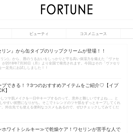
ビューティ
コスメニュース
ヴァセリン』から缶タイプのリップクリームが登場！！
ヴァセリン)」から、唇のうるおいをしっかりと守る高い保湿力を備えた「ヴァセ
ズ」が2018年7月30日（月）より全国で発売されます。今回はその「ヴァセリ
」を一足先にお試ししました！！
ープできる！？3つのおすすめアイテムをご紹介♡【イプ
CK】
しかしツヤ肌メイクを一日中キープするのって、意外と難しいですよね…。と
しやすい状態になりがち。そこでトレンドのツヤ肌をずっとキープしてくれ
す。外出先でも使える便利なコスメもあるので、ぜひチェックしてみてくだ
ンホワイトシルキー≫で乾燥ケア！ワセリンが苦手な人で