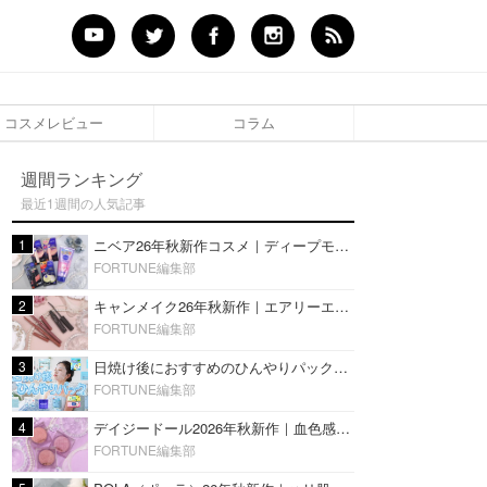
コスメレビュー
コラム
週間ランキング
最近1週間の人気記事
1
ニベア26年秋新作コスメ｜ディープモイスチャーリップの美容液タイプや2in1ボディクリームスクラブも
FORTUNE編集部
2
キャンメイク26年秋新作｜エアリーエクステンションライナー＆カールスナイパーマスカラ新色をレビュー
FORTUNE編集部
3
日焼け後におすすめのひんやりパック14選｜暑い夏にぴったりな冷凍／鎮静／うるおいチャージマスクを紹介
FORTUNE編集部
4
デイジードール2026年秋新作｜血色感が可愛い♡『パウダー ブラッシュ ブルーム』新3色をレビュー
FORTUNE編集部