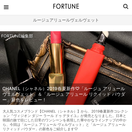
ルージュアリュールヴェルヴェット
FORTUNE編集部
CHANEL（シャネル）2019春夏新作♡「ルージュ アリュール
ヴェルヴェット」＆「ルージュ アリュール リクィッド パウダ
ー」新色をレビュー！
大人気コスメブランド【CHANEL（シャネル）】から、2019春夏新作コレクシ
ョン『ヴィジオン ダジー ラール ドゥ デタイユ』が発売となりました。日本と
韓国の旅で目にした日常のワンシーンを表現した華やかなラインナップの中か
ら、今回は「ルージュ アリュール ヴェルヴェット」と「ルージュ アリュール
リクィッド パウダー」の新色をご紹介します♡