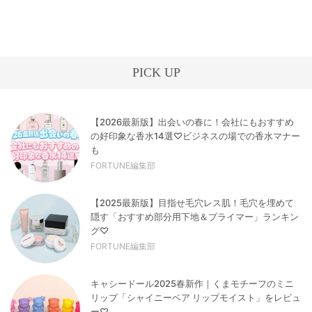
PICK UP
【2026最新版】出会いの春に！会社にもおすすめ
の好印象な香水14選♡ビジネスの場での香水マナー
も
FORTUNE編集部
【2025最新版】目指せ毛穴レス肌！毛穴を埋めて
隠す「おすすめ部分用下地＆プライマー」ランキン
グ♡
FORTUNE編集部
キャシードール2025春新作｜くまモチーフのミニ
リップ「シャイニーベア リップモイスト」をレビュ
ー♡