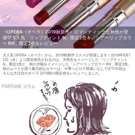
《OPERA（オペラ）2019秋新作》ロマンティックな秋色が登
場♡大人気「リップティント N」限定2色＆「シアーリップカラ
ー RN」限定2色をレビュー
大人気 OPERA（オペラ）から、2019秋新作コスメが登場します！2019年9月1
2日（木）より限定発売されるのは、天然石をイメージした「リップティント
N」限定2色と、秋の夕陽をイメージした「シアーリップカラー RN」限定2色。
秋のムードが漂う魅力的なカラーは、今季ヘビロテ間違いなしです♡今回は、
そんな大注目のオペラ 2019秋の限定色をレビューしました。
FORTUNE コラム