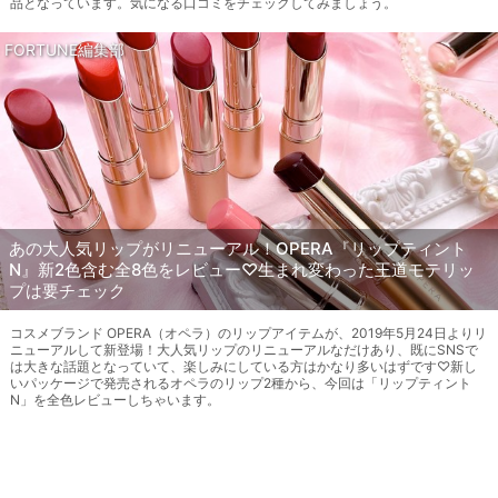
品となっています。気になる口コミをチェックしてみましょう。
FORTUNE編集部
あの大人気リップがリニューアル！OPERA『リップティント
N』新2色含む全8色をレビュー♡生まれ変わった王道モテリッ
プは要チェック
コスメブランド OPERA（オペラ）のリップアイテムが、2019年5月24日よりリ
ニューアルして新登場！大人気リップのリニューアルなだけあり、既にSNSで
は大きな話題となっていて、楽しみにしている方はかなり多いはずです♡新し
いパッケージで発売されるオペラのリップ2種から、今回は「リップティント
N」を全色レビューしちゃいます。