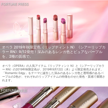
FORTUNE PRESS
オペラ 2019年秋限定色《リップティント N》《シアーリップカ
ラー RN》9/12発売！深みのあるレンガ色とピュアなパープル
を、2種の質感で。
オペラ（OPERA）の人気アイテム《リップティント N》と《シアーリップカラ
ー RN》の2019年秋限定色が、2019年9月12日（木）より限定発売されます。
「Romantic Edgy」をテーマに誕生した深みのあるレンガ色と透明感のあるパ
ープルの2色が、それぞれのリップアイテムの特徴をのせた発色・質感で展開さ
れます。
FORTUNE編集部