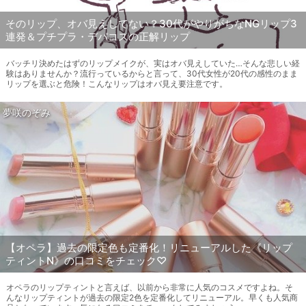
そのリップ、オバ見えしてない？30代がやりがちなNGリップ3
連発＆プチプラ・デパコスの正解リップ
バッチリ決めたはずのリップメイクが、実はオバ見えしていた…そんな悲しい経
験はありませんか？流行っているからと言って、30代女性が20代の感性のまま
リップを選ぶと危険！こんなリップはオバ見え要注意です。
夢咲のぞみ
【オペラ】過去の限定色も定番化！リニューアルした《リップ
ティントN》の口コミをチェック♡
オペラのリップティントと言えば、以前から非常に人気のコスメですよね。そ
んなリップティントが過去の限定2色を定番化してリニューアル。早くも人気商