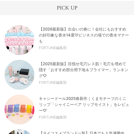
PICK UP
【2026最新版】出会いの春に！会社にもおすすめ
の好印象な香水14選♡ビジネスの場での香水マナー
も
FORTUNE編集部
【2025最新版】目指せ毛穴レス肌！毛穴を埋めて
隠す「おすすめ部分用下地＆プライマー」ランキン
グ♡
FORTUNE編集部
キャシードール2025春新作｜くまモチーフのミニ
リップ「シャイニーベア リップモイスト」をレビュ
ー♡
FORTUNE編集部
【タイコスメブランド一覧】日本でも人気沸騰中