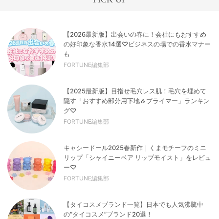
【2026最新版】出会いの春に！会社にもおすすめ
の好印象な香水14選♡ビジネスの場での香水マナー
も
FORTUNE編集部
【2025最新版】目指せ毛穴レス肌！毛穴を埋めて
隠す「おすすめ部分用下地＆プライマー」ランキン
グ♡
FORTUNE編集部
キャシードール2025春新作｜くまモチーフのミニ
リップ「シャイニーベア リップモイスト」をレビュ
ー♡
FORTUNE編集部
【タイコスメブランド一覧】日本でも人気沸騰中
の“タイコスメ”ブランド20選！