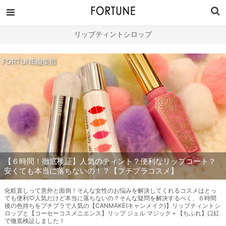
リップティントシロップ
FORTUNE編集部
【６時間！徹底検証】人気のティント？便利なリップコート？
安くても本当に落ちないの！？【プチプラコスメ】
化粧直しって意外と面倒！そんな女性のお悩みを解決してくれるコスメはとっ
ても便利♡人気だけど本当に落ちないの？そんな疑問を解決するべく、６時間
後の色持ちをプチプラで人気の【CANMAKE(キャンメイク)】リップティントシ
ロップと【コーセーコスメニエンス】リップ ジェル マジック＋【ちふれ】口紅
で徹底検証しました！