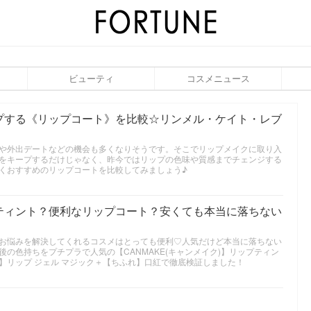
ビューティ
コスメニュース
プする《リップコート》を比較☆リンメル・ケイト・レブ
や外出デートなどの機会も多くなりそうです。そこでリップメイクに取り入
をキープするだけじゃなく、昨今ではリップの色味や質感までチェンジする
くおすすめのリップコートを比較してみましょう♪
ティント？便利なリップコート？安くても本当に落ちない
お悩みを解決してくれるコスメはとっても便利♡人気だけど本当に落ちない
の色持ちをプチプラで人気の【CANMAKE(キャンメイク)】リップティン
】リップ ジェル マジック＋【ちふれ】口紅で徹底検証しました！