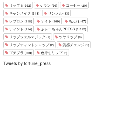
リップ
ゲラン
コーセー
(1,552)
(56)
(20)
キャンメイク
リンメル
(348)
(83)
レブロン
ケイト
ちふれ
(118)
(169)
(97)
ティント
ふぉーちゅんPRESS
(114)
(3,312)
リップジェルマジック
ツヤリップ
(1)
(8)
リップティントシロップ
質感チェンジ
(2)
(1)
プチプラ
色持ちリップ
(708)
(2)
Tweets by fortune_press