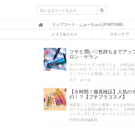
ふ
リップコート - ふぉーちゅん(FORTUNE)

ぉ
メイク&コスメ
スキンケア
ー
ち
ゅ
ツヤと潤い♡色持ちまでアッ
ん
ロン・ゲラン
(
F
ホリデーシーズンが近づくと、お呼ばれ
O
れたいのが【リップコート】☆口紅の色
R
リップコートが登場しています。さっそ
T
久八 みつる
U
N
【６時間！徹底検証】人気の
E
の！？【プチプラコスメ】
)
化粧直しって意外と面倒！そんな女性の
の？そんな疑問を解決するべく、６時間後
トシロップと【コーセーコスメニエンス
FORTUNE編集部