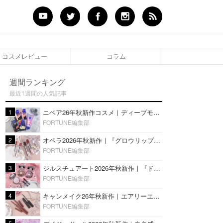
コスメレビュー
コラム
週間ランキング
最近1週間の人気記事
1
ニベア26年秋新作コスメ｜ディープモイスチャーリップの美容液タイプや2in1ボディクリームスクラブも
FORTUNE編集部
2
オペラ2026年秋新作｜『グロウリップティント』の新色・限定色はローズジャムカラー♡全4色をレビュー
FORTUNE編集部
3
ジルスチュアート2026年秋新作｜『ドレスドブルーム アイズ』新色や限定ハイライト・リップをレビュー
FORTUNE編集部
4
キャンメイク26年秋新作｜エアリーエクステンションライナー＆カールスナイパーマスカラ新色をレビュー
FORTUNE編集部