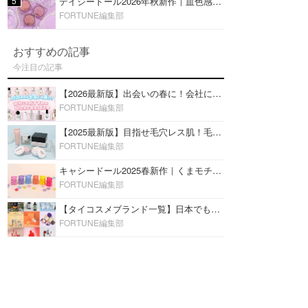
5
デイジードール2026年秋新作｜血色感が可愛い♡『パウダー ブラッシュ ブルーム』新3色をレビュー
FORTUNE編集部
おすすめの記事
今注目の記事
【2026最新版】出会いの春に！会社にもおすすめの好印象な香水14選♡ビジネスの場での香水マナーも
FORTUNE編集部
【2025最新版】目指せ毛穴レス肌！毛穴を埋めて隠す「おすすめ部分用下地＆プライマー」ランキング♡
FORTUNE編集部
キャシードール2025春新作｜くまモチーフのミニリップ「シャイニーベア リップモイスト」をレビュー♡
FORTUNE編集部
【タイコスメブランド一覧】日本でも人気沸騰中の“タイコスメ”ブランド20選！
FORTUNE編集部