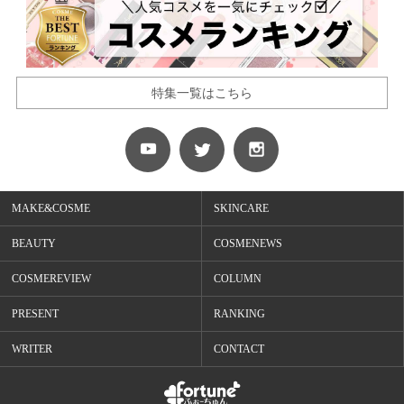
特集一覧はこちら
MAKE&COSME
SKINCARE
BEAUTY
COSMENEWS
COSMEREVIEW
COLUMN
PRESENT
RANKING
WRITER
CONTACT