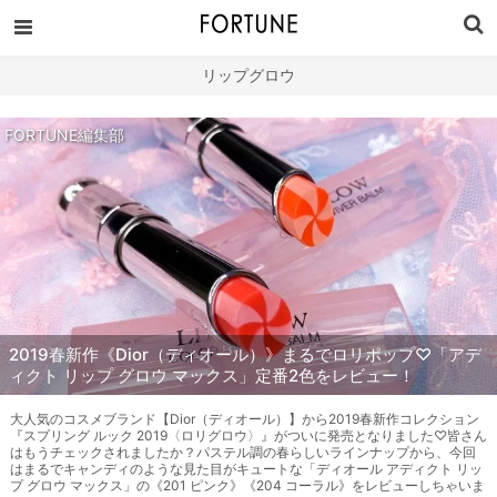
リップグロウ
FORTUNE編集部
2019春新作《Dior（ディオール）》まるでロリポップ♡「アデ
ィクト リップ グロウ マックス」定番2色をレビュー！
大人気のコスメブランド【Dior（ディオール）】から2019春新作コレクション
『スプリング ルック 2019〈ロリグロウ〉』がついに発売となりました♡皆さん
はもうチェックされましたか？パステル調の春らしいラインナップから、今回
はまるでキャンディのような見た目がキュートな「ディオール アディクト リッ
プ グロウ マックス」の《201 ピンク》《204 コーラル》をレビューしちゃいま