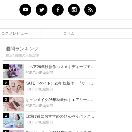
コスメレビュー
コラム
週間ランキング
最近1週間の人気記事
1
ニベア26年秋新作コスメ｜ディープモイスチャーリップの美容液タイプや2in1ボディクリームスクラブも
FORTUNE編集部
2
KATE（ケイト）26年秋新作｜『ザ アイカラー』に白みベージュ系淡色カラーが登場！新3色をレビュー
FORTUNE編集部
3
キャンメイク26年秋新作｜エアリーエクステンションライナー＆カールスナイパーマスカラ新色をレビュー
FORTUNE編集部
4
日焼け後におすすめのひんやりパック14選｜暑い夏にぴったりな冷凍／鎮静／うるおいチャージマスクを紹介
FORTUNE編集部