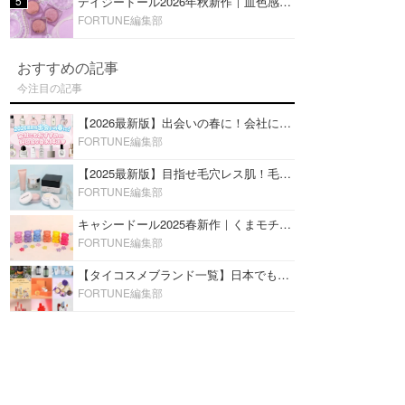
5
デイジードール2026年秋新作｜血色感が可愛い♡『パウダー ブラッシュ ブルーム』新3色をレビュー
FORTUNE編集部
おすすめの記事
今注目の記事
【2026最新版】出会いの春に！会社にもおすすめの好印象な香水14選♡ビジネスの場での香水マナーも
FORTUNE編集部
【2025最新版】目指せ毛穴レス肌！毛穴を埋めて隠す「おすすめ部分用下地＆プライマー」ランキング♡
FORTUNE編集部
キャシードール2025春新作｜くまモチーフのミニリップ「シャイニーベア リップモイスト」をレビュー♡
FORTUNE編集部
【タイコスメブランド一覧】日本でも人気沸騰中の“タイコスメ”ブランド20選！
FORTUNE編集部