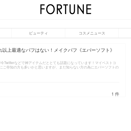
ビューティ
コスメニュース
これ以上最適なパフはない！メイクパフ《エバーソフト》
が今Twitterなどで神アイテムだととても話題になっています！マイベストコ
にご存知の方も多いかと思いますが、まだ知らない方の為にエバーソフトの
1 件