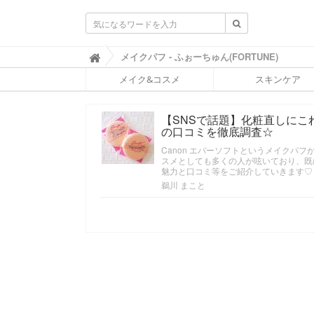
ふ
メイクパフ - ふぉーちゅん(FORTUNE)

ぉ
メイク&コスメ
スキンケア
ー
ち
ゅ
【SNSで話題】化粧直しに
ん
の口コミを徹底調査☆
(
F
Canon エバーソフトというメイクパフ
O
スメとしても多くの人が呟いており、既
R
魅力と口コミ等をご紹介していきます♡
T
鵜川 まこと
U
N
E
)