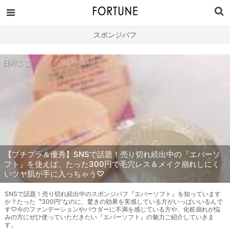
スポンジパフ
日向ここ
【プチプラ＆優秀】SNSで話題！売り切れ続出中の『エバーソ
フト』を使えば、たった300円で毛穴レス＆メイク崩れしにく
いツヤ肌が手に入っちゃう♡
SNSで話題！売り切れ続出中のスポンジパフ『エバーソフト』を知っています
か？たった〝300円”なのに、驚きの効果を実感している方がいっぱいいるんで
す♡今のファンデーションやパウダーに不満を感じている方や、化粧崩れが悩
みの方にぜひ使っていただきたい『エバーソフト』の魅力ご紹介していきま
す。