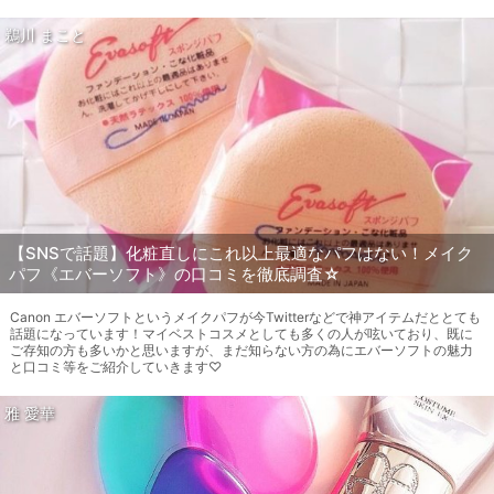
鵜川 まこと
【SNSで話題】化粧直しにこれ以上最適なパフはない！メイク
パフ《エバーソフト》の口コミを徹底調査☆
Canon エバーソフトというメイクパフが今Twitterなどで神アイテムだととても
話題になっています！マイベストコスメとしても多くの人が呟いており、既に
ご存知の方も多いかと思いますが、まだ知らない方の為にエバーソフトの魅力
と口コミ等をご紹介していきます♡
雅 愛華