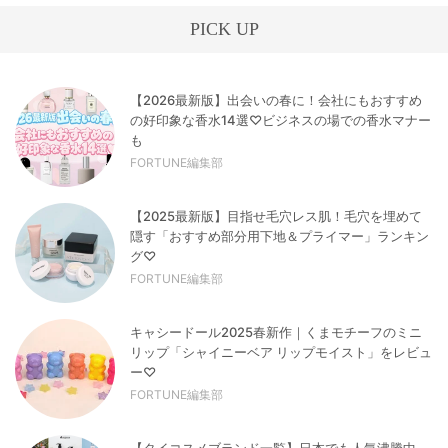
PICK UP
【2026最新版】出会いの春に！会社にもおすすめ
の好印象な香水14選♡ビジネスの場での香水マナー
も
FORTUNE編集部
【2025最新版】目指せ毛穴レス肌！毛穴を埋めて
隠す「おすすめ部分用下地＆プライマー」ランキン
グ♡
FORTUNE編集部
キャシードール2025春新作｜くまモチーフのミニ
リップ「シャイニーベア リップモイスト」をレビュ
ー♡
FORTUNE編集部
【タイコスメブランド一覧】日本でも人気沸騰中