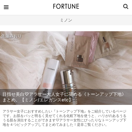
ミノン
佐藤みおり
目指せ美白♡アラサー大人女子に奨める《トーンアップ下地》
まとめ。【ミノン/エレガンスetc】
アラサー女子におすすめしたい『トーンアップ下地』をご紹介しているページ
です。お肌をパッと明るく見せてくれる化粧下地を使うと、ハリがのあるうる
うる肌を演出することができます♡アラサー女性にぴったりなトーンアップ下
地を４つピックアップしてまとめてみました！是非ご覧ください。