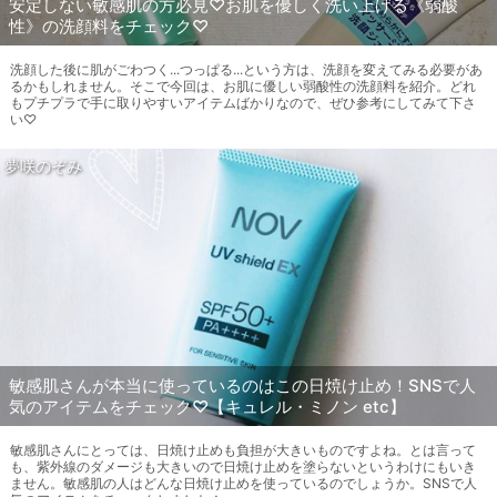
安定しない敏感肌の方必見♡お肌を優しく洗い上げる《弱酸
性》の洗顔料をチェック♡
洗顔した後に肌がごわつく...つっぱる...という方は、洗顔を変えてみる必要があ
るかもしれません。そこで今回は、お肌に優しい弱酸性の洗顔料を紹介。どれ
もプチプラで手に取りやすいアイテムばかりなので、ぜひ参考にしてみて下さ
い♡
夢咲のぞみ
敏感肌さんが本当に使っているのはこの日焼け止め！SNSで人
気のアイテムをチェック♡【キュレル・ミノン etc】
敏感肌さんにとっては、日焼け止めも負担が大きいものですよね。とは言って
も、紫外線のダメージも大きいので日焼け止めを塗らないというわけにもいき
ません。敏感肌の人はどんな日焼け止めを使っているのでしょうか。SNSで人