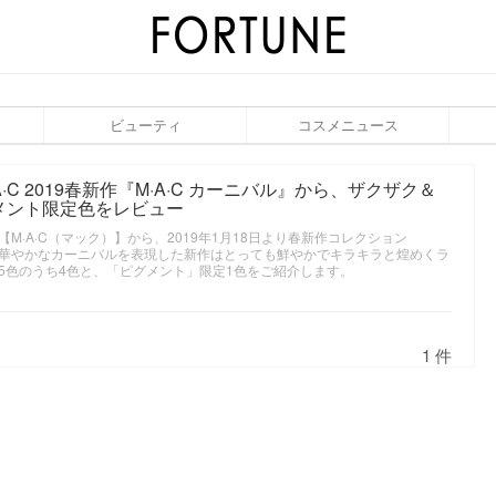
ビューティ
コスメニュース
C 2019春新作『M·A·C カーニバル』から、ザクザク＆
メント限定色をレビュー
·A·C（マック）】から、2019年1月18日より春新作コレクション
す♡華やかなカーニバルを表現した新作はとっても鮮やかでキラキラと煌めくラ
5色のうち4色と、「ピグメント」限定1色をご紹介します。
1 件