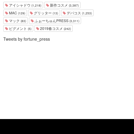
アイシャドウ
新作コスメ
(1,218)
(3,387)
MAC
グリッター
デパコス
(129)
(13)
(1,253)
マック
ふぉーちゅんPRESS
(83)
(3,311)
ピグメント
2019春コスメ
(5)
(242)
Tweets by fortune_press