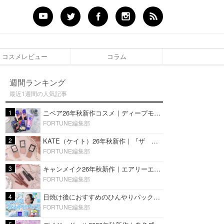
コスメレビュー
コラム
週間ランキング
最近1週間の人気記事
1
ニベア26年秋新作コスメ｜ディープモイスチャーリップの美容液タイプや2in1ボディクリームスクラブも
FORTUNE編集部
2
KATE（ケイト）26年秋新作｜『ザ アイカラー』に白みベージュ系淡色カラーが登場！新3色をレビュー
FORTUNE編集部
3
キャンメイク26年秋新作｜エアリーエクステンションライナー＆カールスナイパーマスカラ新色をレビュー
FORTUNE編集部
4
日焼け後におすすめのひんやりパック14選｜暑い夏にぴったりな冷凍／鎮静／うるおいチャージマスクを紹介
FORTUNE編集部