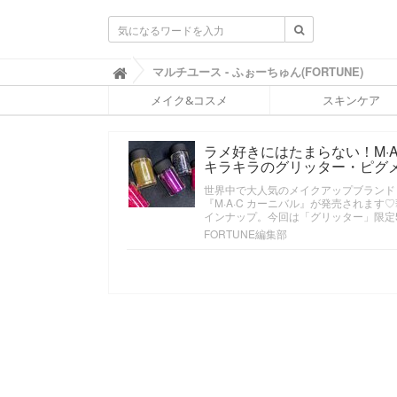
ふ
マルチユース - ふぉーちゅん(FORTUNE)

ぉ
メイク&コスメ
スキンケア
ー
ち
ゅ
ラメ好きにはたまらない！M·A·
ん
キラキラのグリッター・ピグ
(
F
世界中で大人気のメイクアップブランド【M
O
『M·A·C カーニバル』が発売されま
R
インナップ。今回は「グリッター」限定
T
FORTUNE編集部
U
N
E
)