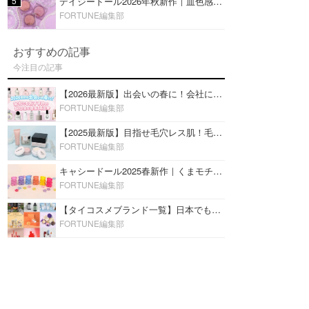
5
デイジードール2026年秋新作｜血色感が可愛い♡『パウダー ブラッシュ ブルーム』新3色をレビュー
FORTUNE編集部
おすすめの記事
今注目の記事
【2026最新版】出会いの春に！会社にもおすすめの好印象な香水14選♡ビジネスの場での香水マナーも
FORTUNE編集部
【2025最新版】目指せ毛穴レス肌！毛穴を埋めて隠す「おすすめ部分用下地＆プライマー」ランキング♡
FORTUNE編集部
キャシードール2025春新作｜くまモチーフのミニリップ「シャイニーベア リップモイスト」をレビュー♡
FORTUNE編集部
【タイコスメブランド一覧】日本でも人気沸騰中の“タイコスメ”ブランド20選！
FORTUNE編集部