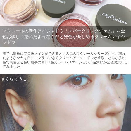
マクレールの新作アイシャドウ「スパークリングジェム」を全
色お試し！濡れたようなツヤと発色が楽しめるクリームアイシ
ャドウ
誰でも簡単にプロ級メイクができると大人気のマクレールシリーズから、濡れ
たようなツヤを自在にプラスできるクリームアイシャドウが登場！どんな肌の
色でも使える使い勝手の良い4色カラーバリエーション。編集部が全色お試しし
てみました！
さくら ゆうこ