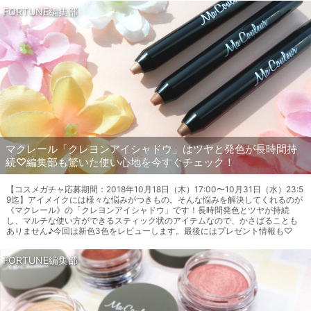
FORTUNE編集部
マクレール「クレヨンアイシャドウ」はツヤと発色が長時間持
続♡編集部も驚いた使い心地を今すぐチェック！
【コスメガチャ応募期間：2018年10月18日（木）17:00〜10月31日（水）23:5
9迄】アイメイクには様々な悩みがつきもの。そんな悩みを解決してくれるのが
《マクレール》の「クレヨンアイシャドウ」です！長時間発色とツヤが持続
し、マルチな使い方ができるスティック状のアイテムなので、かさばることも
ありません♪今回は新色3色をレビューします。最後にはプレゼント情報も♡
FORTUNE編集部