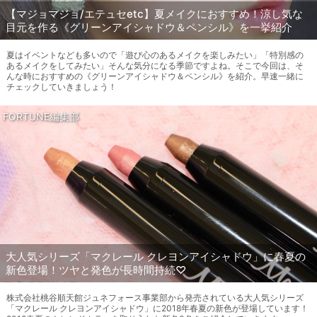
【マジョマジョ/エテュセetc】夏メイクにおすすめ！涼し気な
目元を作る《グリーンアイシャドウ＆ペンシル》を一挙紹介
夏はイベントなども多いので「遊び心のあるメイクを楽しみたい」「特別感の
あるメイクをしてみたい」そんな気分になる季節ですよね。そこで今回は、そ
んな時におすすめの《グリーンアイシャドウ＆ペンシル》を紹介。早速一緒に
チェックしていきましょう！
FORTUNE編集部
大人気シリーズ「マクレール クレヨンアイシャドウ」に春夏の
新色登場！ツヤと発色が長時間持続♡
株式会社桃谷順天館ジュネフォース事業部から発売されている大人気シリーズ
「マクレール クレヨンアイシャドウ」に2018年春夏の新色が登場しています！