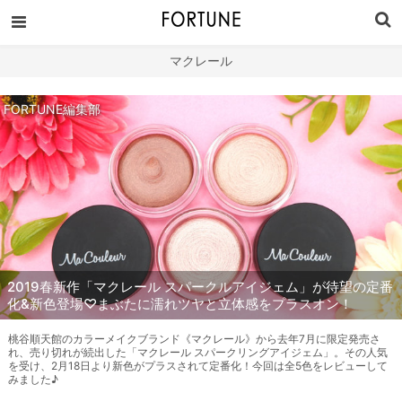
マクレール
FORTUNE編集部
2019春新作「マクレール スパークルアイジェム」が待望の定番
化&新色登場♡まぶたに濡れツヤと立体感をプラスオン！
桃谷順天館のカラーメイクブランド《マクレール》から去年7月に限定発売さ
れ、売り切れが続出した「マクレール スパークリングアイジェム」。その人気
を受け、2月18日より新色がプラスされて定番化！今回は全5色をレビューして
みました♪