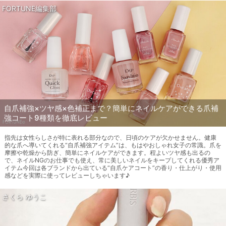
FORTUNE編集部
自爪補強×ツヤ感×色補正まで？簡単にネイルケアができる爪補
強コート9種類を徹底レビュー
指先は女性らしさが特に表れる部分なので、日頃のケアが欠かせません。健康
的な爪へ導いてくれる“自爪補強アイテム”は、もはやおしゃれ女子の常識。爪を
摩擦や乾燥から防ぎ、簡単にネイルケアができます。程よいツヤ感も出るの
で、ネイルNGのお仕事でも使え、常に美しいネイルをキープしてくれる優秀ア
イテム今回は各ブランドから出ている“自爪ケアコート”の香り・仕上がり・使用
感などを実際に使ってレビューしちゃいます♪
さくら ゆうこ