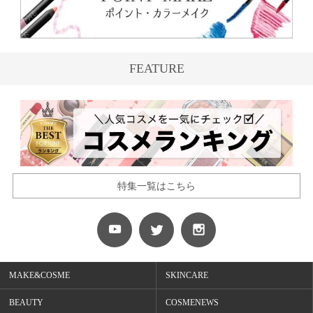
FEATURE
特集一覧はこちら
MAKE&COSME
SKINCARE
BEAUTY
COSMENEWS