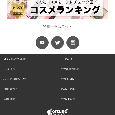
特集一覧はこちら
MAKE&COSME
SKINCARE
BEAUTY
COSMENEWS
COSMEREVIEW
COLUMN
PRESENT
RANKING
WRITER
CONTACT