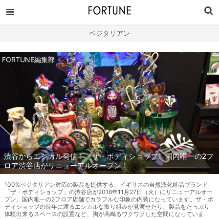
ベジタリアン
FORTUNE編集部
渋谷からエシカル発信！〈ザ・ボディショップ〉国内唯一の2フ
ロア渋谷店がリニューアルオープン！
100%ベジタリアン対応の製品を提供する、イギリスの自然派化粧品ブランド
「ザ・ボディショップ」の渋谷店が2018年11月27日（火）にリニューアルオー
プン。国内唯一の2フロア店舗でカラフルな印象の内装になっています。ザ・ボ
ディショップの長年に渡るエシカルな取り組みが見渡せたり、製品をたっぷり
体験出来るスペースの設置など、胸が高鳴るワクワクした空間になっていま