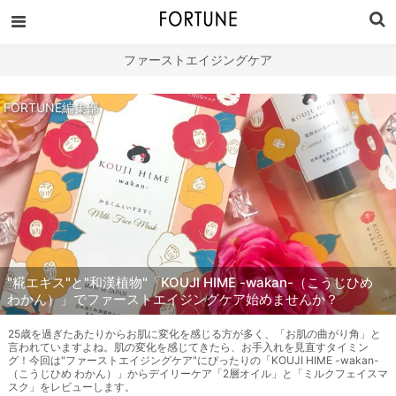
ファーストエイジングケア
FORTUNE編集部
"糀エキス"と"和漢植物"「KOUJI HIME -wakan-（こうじひめ
わかん）」でファーストエイジングケア始めませんか？
25歳を過ぎたあたりからお肌に変化を感じる方が多く、「お肌の曲がり角」と
言われていますよね。肌の変化を感じてきたら、お手入れを見直すタイミン
グ！今回は"ファーストエイジングケア"にぴったりの「KOUJI HIME -wakan-
（こうじひめ わかん）」からデイリーケア「2層オイル」と「ミルクフェイスマ
スク」をレビューします。