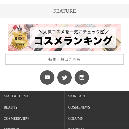
FEATURE
特集一覧はこちら
MAKE&COSME
SKINCARE
BEAUTY
COSMENEWS
COSMEREVIEW
COLUMN