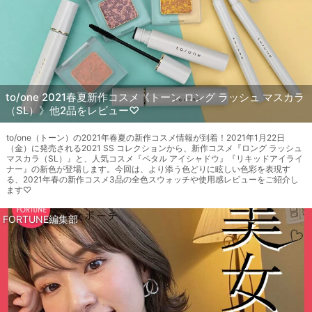
to/one 2021春夏新作コスメ《トーン ロング ラッシュ マスカラ
（SL）》他2品をレビュー♡
to/one（トーン）の2021年春夏の新作コスメ情報が到着！2021年1月22日
（金）に発売される2021 SS コレクションから、新作コスメ『ロング ラッシュ
マスカラ（SL）』と、人気コスメ『ペタル アイシャドウ』『リキッドアイライ
ナー』の新色が登場します。今回は、より添う色どりに眩しい色彩を表現す
る、2021年春の新作コスメ3品の全色スウォッチや使用感レビューをご紹介し
ます♡
FORTUNE編集部