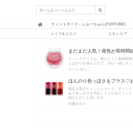
ふ
ティントチーク - ふぉーちゅん(FORTUNE)

ぉ
メイク&コスメ
スキンケア
ー
ち
ゅ
まだまだ人気！発色が長時間
ん
(
ティントチークは、落ちにくく長時間発
F
ムばかりを揃えたので、ぜひ一緒にチェ
O
さくら ゆうこ
R
T
ほんのり色っぽさをプラス♡
U
N
最近人気のティントシリーズ。ティント
E
あり色っぽさを演出してくれるティント
紹介したいと思います。
)
佐藤みおり