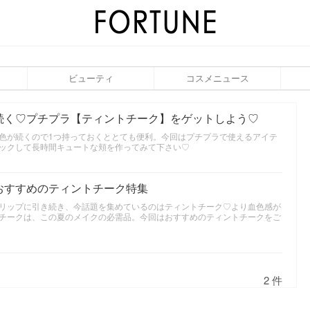
ビューティ
コスメニュース
続く♡プチプラ【ティントチーク】をゲットしよう♡
色が続くので1つ持っておくととても便利。今回はプチプラで使えるアイテ
ックして長時間キュートな頬を作ってみて下さい♡
おすすめのティントチーク特集
リップに引き続き、今話題を集めているのはティントチーク♡より血色感が
チークは、この夏のメイクの必需品。今回はおすすめのティントチークをご
2 件