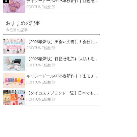
5
デイジードール2026年秋新作｜血色感が可愛い♡『パウダー ブラッシュ ブルーム』新3色をレビュー
FORTUNE編集部
おすすめの記事
今注目の記事
【2026最新版】出会いの春に！会社にもおすすめの好印象な香水14選♡ビジネスの場での香水マナーも
FORTUNE編集部
【2025最新版】目指せ毛穴レス肌！毛穴を埋めて隠す「おすすめ部分用下地＆プライマー」ランキング♡
FORTUNE編集部
キャシードール2025春新作｜くまモチーフのミニリップ「シャイニーベア リップモイスト」をレビュー♡
FORTUNE編集部
【タイコスメブランド一覧】日本でも人気沸騰中の“タイコスメ”ブランド20選！
FORTUNE編集部