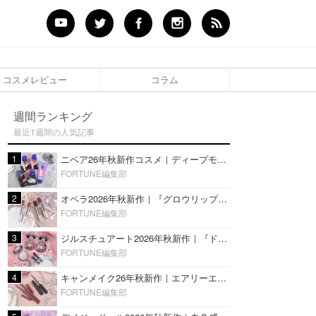
コスメレビュー
コラム
週間ランキング
最近1週間の人気記事
1
ニベア26年秋新作コスメ｜ディープモイスチャーリップの美容液タイプや2in1ボディクリームスクラブも
FORTUNE編集部
2
オペラ2026年秋新作｜『グロウリップティント』の新色・限定色はローズジャムカラー♡全4色をレビュー
FORTUNE編集部
3
ジルスチュアート2026年秋新作｜『ドレスドブルーム アイズ』新色や限定ハイライト・リップをレビュー
FORTUNE編集部
4
キャンメイク26年秋新作｜エアリーエクステンションライナー＆カールスナイパーマスカラ新色をレビュー
FORTUNE編集部