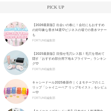
PICK UP
【2026最新版】出会いの春に！会社にもおすすめ
の好印象な香水14選♡ビジネスの場での香水マナー
も
FORTUNE編集部
【2025最新版】目指せ毛穴レス肌！毛穴を埋めて
隠す「おすすめ部分用下地＆プライマー」ランキン
グ♡
FORTUNE編集部
キャシードール2025春新作｜くまモチーフのミニ
リップ「シャイニーベア リップモイスト」をレビュ
ー♡
FORTUNE編集部
【タイコスメブランド一覧】日本でも人気沸騰中