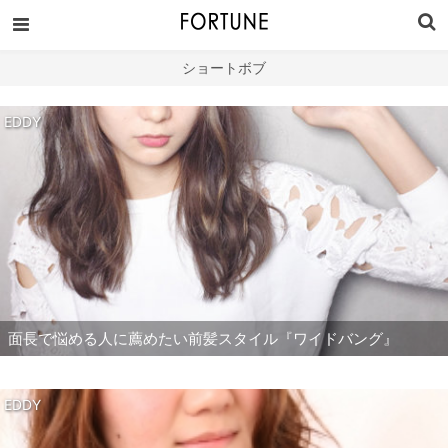
ショートボブ
EDDY
面長で悩める人に薦めたい前髪スタイル『ワイドバング』
EDDY