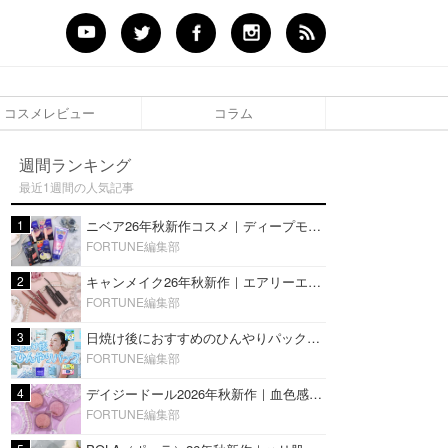
コスメレビュー
コラム
週間ランキング
最近1週間の人気記事
1
ニベア26年秋新作コスメ｜ディープモイスチャーリップの美容液タイプや2in1ボディクリームスクラブも
FORTUNE編集部
2
キャンメイク26年秋新作｜エアリーエクステンションライナー＆カールスナイパーマスカラ新色をレビュー
FORTUNE編集部
3
日焼け後におすすめのひんやりパック14選｜暑い夏にぴったりな冷凍／鎮静／うるおいチャージマスクを紹介
FORTUNE編集部
4
デイジードール2026年秋新作｜血色感が可愛い♡『パウダー ブラッシュ ブルーム』新3色をレビュー
FORTUNE編集部