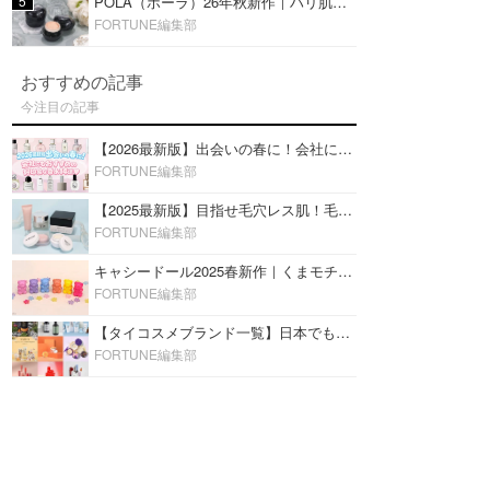
5
POLA（ポーラ）26年秋新作｜ハリ肌を叶える『B.A デイ プランプ ファンデーション』を口コミ
FORTUNE編集部
おすすめの記事
今注目の記事
【2026最新版】出会いの春に！会社にもおすすめの好印象な香水14選♡ビジネスの場での香水マナーも
FORTUNE編集部
【2025最新版】目指せ毛穴レス肌！毛穴を埋めて隠す「おすすめ部分用下地＆プライマー」ランキング♡
FORTUNE編集部
キャシードール2025春新作｜くまモチーフのミニリップ「シャイニーベア リップモイスト」をレビュー♡
FORTUNE編集部
【タイコスメブランド一覧】日本でも人気沸騰中の“タイコスメ”ブランド20選！
FORTUNE編集部