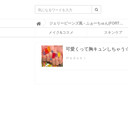
ふ
ジェリービーンズ風 - ふぉーちゅん(FORTUNE)

ぉ
メイク&コスメ
スキンケア
ー
ち
ゅ
可愛くって胸キュンしちゃう
ん
(
Ｈａｄｕｋｉ
F
O
R
T
U
N
E
)