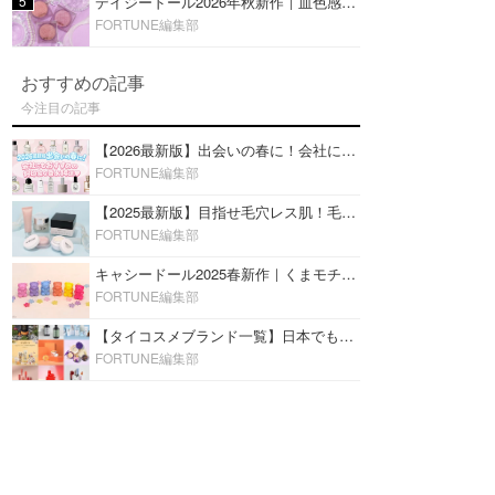
5
デイジードール2026年秋新作｜血色感が可愛い♡『パウダー ブラッシュ ブルーム』新3色をレビュー
FORTUNE編集部
おすすめの記事
今注目の記事
【2026最新版】出会いの春に！会社にもおすすめの好印象な香水14選♡ビジネスの場での香水マナーも
FORTUNE編集部
【2025最新版】目指せ毛穴レス肌！毛穴を埋めて隠す「おすすめ部分用下地＆プライマー」ランキング♡
FORTUNE編集部
キャシードール2025春新作｜くまモチーフのミニリップ「シャイニーベア リップモイスト」をレビュー♡
FORTUNE編集部
【タイコスメブランド一覧】日本でも人気沸騰中の“タイコスメ”ブランド20選！
FORTUNE編集部