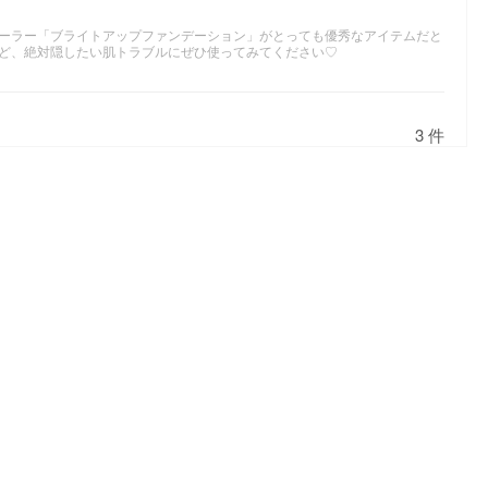
ーラー「ブライトアップファンデーション」がとっても優秀なアイテムだと
ど、絶対隠したい肌トラブルにぜひ使ってみてください♡
3 件