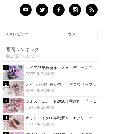
コスメレビュー
コラム
週間ランキング
最近1週間の人気記事
1
ニベア26年秋新作コスメ｜ディープモイスチャーリップの美容液タイプや2in1ボディクリームスクラブも
FORTUNE編集部
2
オペラ2026年秋新作｜『グロウリップティント』の新色・限定色はローズジャムカラー♡全4色をレビュー
FORTUNE編集部
3
ジルスチュアート2026年秋新作｜『ドレスドブルーム アイズ』新色や限定ハイライト・リップをレビュー
FORTUNE編集部
4
キャンメイク26年秋新作｜エアリーエクステンションライナー＆カールスナイパーマスカラ新色をレビュー
FORTUNE編集部