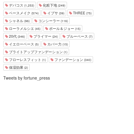
デパコス
化粧下地
(1,253)
(249)
ベースメイク
イプサ
THREE
(574)
(39)
(75)
シャネル
コンシーラー
(96)
(116)
ローラメルシエ
ポール＆ジョー
(45)
(15)
20代
プライマー
ブルーベース
(346)
(24)
(7)
イエローベース
カバー力
(5)
(15)
ブライトアップファンデーション
(1)
フローレスフィット
ファンデーション
(1)
(340)
保湿効果
(2)
Tweets by fortune_press