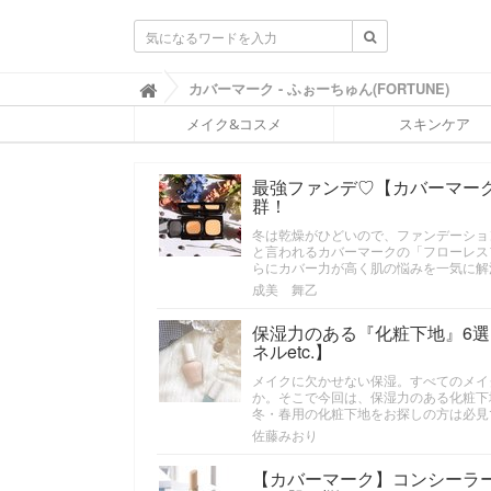
ふ
カバーマーク - ふぉーちゅん(FORTUNE)

ぉ
メイク&コスメ
スキンケア
ー
ち
ゅ
最強ファンデ♡【カバーマー
ん
群！
(
F
冬は乾燥がひどいので、ファンデーショ
O
と言われるカバーマークの「フローレス
R
らにカバー力が高く肌の悩みを一気に解
T
成美 舞乙
U
N
保湿力のある『化粧下地』6選
E
ネルetc.】
)
メイクに欠かせない保湿。すべてのメイ
か。そこで今回は、保湿力のある化粧下
冬・春用の化粧下地をお探しの方は必見
佐藤みおり
【カバーマーク】コンシーラ