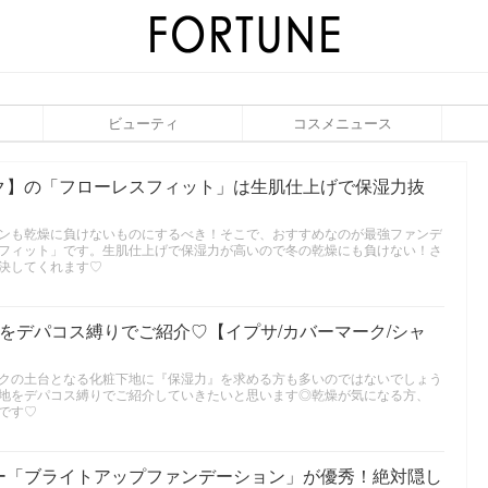
ビューティ
コスメニュース
ク】の「フローレスフィット」は生肌仕上げで保湿力抜
ンも乾燥に負けないものにするべき！そこで、おすすめなのが最強ファンデ
フィット」です。生肌仕上げで保湿力が高いので冬の乾燥にも負けない！さ
決してくれます♡
をデパコス縛りでご紹介♡【イプサ/カバーマーク/シャ
クの土台となる化粧下地に『保湿力』を求める方も多いのではないでしょう
地をデパコス縛りでご紹介していきたいと思います◎乾燥が気になる方、
です♡
ー「ブライトアップファンデーション」が優秀！絶対隠し