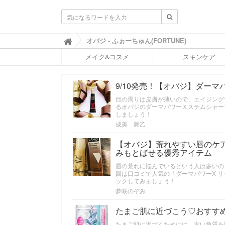
ふ
オバジ - ふぉーちゅん(FORTUNE)

ぉ
メイク&コスメ
スキンケア
ー
ち
ゅ
9/10発売！【オバジ】ダー
ん
(
目の周りは皮膚が薄いので、エイジング
F
るオバジのダーマパワーＸステムシャー
O
しましょう！
R
成美 舞乙
T
U
【オバジ】荒れやすい唇のケ
N
みもとばせる優秀アイテム
E
唇の荒れに悩んでいるという人は多いの
)
回は口コミで人気の「ダーマパワーX 
ックしてみましょう！
夢咲のぞみ
たまご肌に近づこう♡おすす
たまご肌に近づくためには、古い角質を