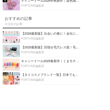
5
デイジードール2026年秋新作｜血色感が可愛い♡『パウダー ブラッシュ ブルーム』新3色をレビュー
FORTUNE編集部
おすすめの記事
今注目の記事
【2026最新版】出会いの春に！会社にもおすすめの好印象な香水14選♡ビジネスの場での香水マナーも
FORTUNE編集部
【2025最新版】目指せ毛穴レス肌！毛穴を埋めて隠す「おすすめ部分用下地＆プライマー」ランキング♡
FORTUNE編集部
キャシードール2025春新作｜くまモチーフのミニリップ「シャイニーベア リップモイスト」をレビュー♡
FORTUNE編集部
【タイコスメブランド一覧】日本でも人気沸騰中の“タイコスメ”ブランド20選！
FORTUNE編集部