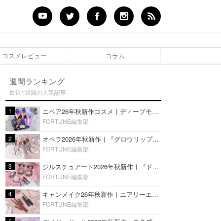
コスメレビュー
コラム
週間ランキング
最近1週間の人気記事
1
ニベア26年秋新作コスメ｜ディープモイスチャーリップの美容液タイプや2in1ボディクリームスクラブも
FORTUNE編集部
2
オペラ2026年秋新作｜『グロウリップティント』の新色・限定色はローズジャムカラー♡全4色をレビュー
FORTUNE編集部
3
ジルスチュアート2026年秋新作｜『ドレスドブルーム アイズ』新色や限定ハイライト・リップをレビュー
FORTUNE編集部
4
キャンメイク26年秋新作｜エアリーエクステンションライナー＆カールスナイパーマスカラ新色をレビュー
FORTUNE編集部