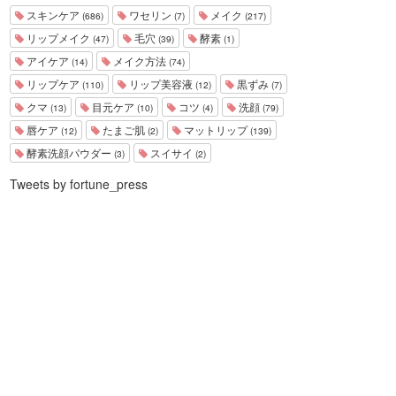
スキンケア
ワセリン
メイク
(686)
(7)
(217)
リップメイク
毛穴
酵素
(47)
(39)
(1)
アイケア
メイク方法
(14)
(74)
リップケア
リップ美容液
黒ずみ
(110)
(12)
(7)
クマ
目元ケア
コツ
洗顔
(13)
(10)
(4)
(79)
唇ケア
たまご肌
マットリップ
(12)
(2)
(139)
酵素洗顔パウダー
スイサイ
(3)
(2)
Tweets by fortune_press