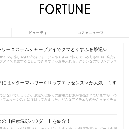
ビューティ
コスメニュース
マパワーＸステムシャープアイでクマとくすみを撃退♡
サインを感じやすい部分です。クマやくすみで悩んでいる方も9/10に発売す
プアイで改善することができますよ♡お手入れもラクチンなのでワンプラス
アには≪ダーマパワーX リップエッセンス≫が人気！くす
ではないでしょうか。最近では多くの唇用美容液が販売されていますが、今
リップエッセンス」に注目してみました。どんなアイテムなのかさっそくチェ
めの【酵素洗顔パウダー】を紹介！
除去することが大事です。そんな時におすすめなの酵素洗顔パウダー！今回