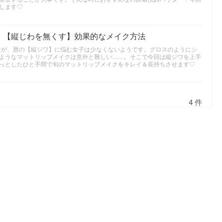
します♡
！【縦じわを無くす】効果的なメイク方法
ですが、唇の【縦ジワ】に悩む女子は少なくないようです。グロスのようにシ
ようなマットリップメイクは意外と難しい……。そこで今回は縦ジワを上手
っとしたひと手間で旬のマットリップメイクをキレイ＆長持ちさせます♡
4 件